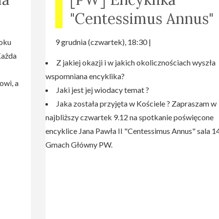
"Centessimus Annus"
roku
9 grudnia (czwartek), 18:30 |
ażda
Z jakiej okazji i w jakich okolicznościach wyszła
wspomniana encyklika?
owi, a
Jaki jest jej wiodacy temat ?
Jaka została przyjęta w Kościele ? Zapraszam w
najbliższy czwartek 9.12 na spotkanie poświęcone
encyklice Jana Pawła II "Centessimus Annus" sala 1
Gmach Główny PW.