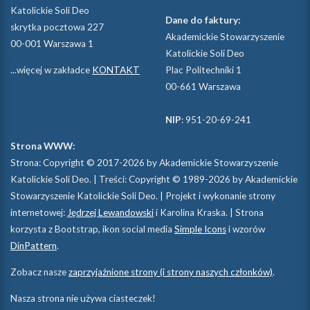
Katolickie Soli Deo
Dane do faktury:
skrytka pocztowa 227
Akademickie Stowarzyszenie
00-001 Warszawa 1
Katolickie Soli Deo
...więcej w zakładce
KONTAKT
Plac Politechniki 1
00-661 Warszawa
NIP
: 951-20-69-241
Strona WWW:
Strona: Copyright © 2017-2026 by Akademickie Stowarzyszenie
Katolickie Soli Deo. | Treści: Copyright © 1989-2026 by Akademickie
Stowarzyszenie Katolickie Soli Deo. | Projekt i wykonanie strony
internetowej:
Jędrzej Lewandowski
i Karolina Kraska. | Strona
korzysta z Bootstrap, ikon social media
Simple Icons
i wzorów
DinPattern
.
Zobacz nasze
zaprzyjaźnione strony (i strony naszych członków)
.
Nasza strona nie używa ciasteczek!