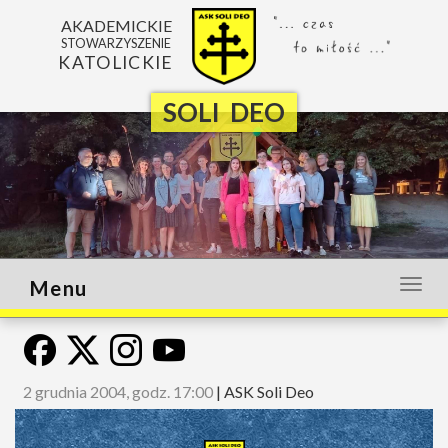
AKADEMICKIE
STOWARZYSZENIE
KATOLICKIE
SOLI DEO
Menu
Otwó
lub
zamk
menu
2 grudnia 2004, godz. 17:00
|
ASK Soli Deo