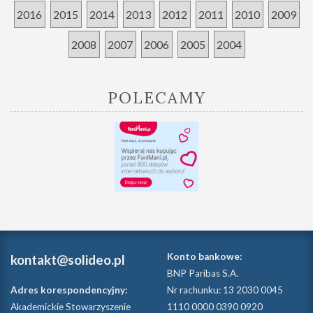
2016
2015
2014
2013
2012
2011
2010
2009
2008
2007
2006
2005
2004
POLECAMY
Konto bankowe:
kontakt@solideo.pl
BNP Paribas S.A.
Adres korespondencyjny:
Nr rachunku: 13 2030 0045
Akademickie Stowarzyszenie
1110 0000 0390 0920