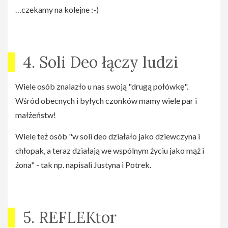
…czekamy na kolejne :-)
4. Soli Deo łączy ludzi
Wiele osób znalazło u nas swoją "drugą połówkę".
Wśród obecnych i byłych czonków mamy wiele par i
małżeństw!
Wiele też osób "w soli deo działało jako dziewczyna i
chłopak, a teraz działają we wspólnym życiu jako mąż i
żona" - tak np. napisali Justyna i Potrek.
5. REFLEKtor