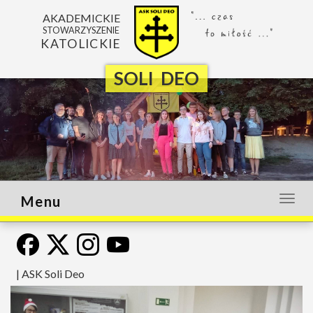
AKADEMICKIE
STOWARZYSZENIE
KATOLICKIE
SOLI DEO
Menu
Otwó
lub
zamk
menu
|
ASK Soli Deo