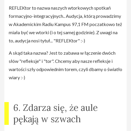
REFLEKtor to nazwa naszych wtorkowych spotkań
formacyjno-integracyjnych.. Audycja, którą prowadzimy
w Akademickim Radiu Kampus 97,1 FM poczatkowo też
miała być we wtorki (i o tej samej godzinie). Z uwagi na
to, audycja nosi tytuł... "REFLEKtor" :-)
A skąd taka nazwa? Jest to zabawa w łączenie dwóch
słów "refleksje" i "tor". Chcemy aby nasze refleksje i
wartości szły odpowiednim torem, czyli dbamy o światło
wiary :-)
6. Zdarza się, że aule
pękają w szwach