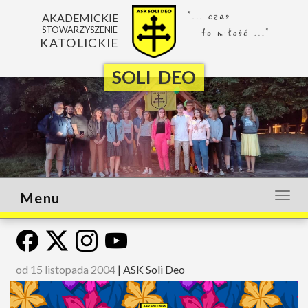
AKADEMICKIE
STOWARZYSZENIE
KATOLICKIE
SOLI DEO
Menu
Otwó
lub
zamk
menu
od 15 listopada 2004
|
ASK Soli Deo