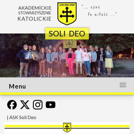
AKADEMICKIE
STOWARZYSZENIE
KATOLICKIE
SOLI DEO
Menu
Otwó
lub
zamk
menu
|
ASK Soli Deo