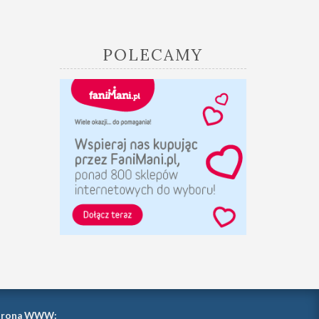
POLECAMY
trona WWW: