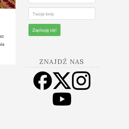
Zapisuję się!
az
nia
ZNAJDŹ NAS