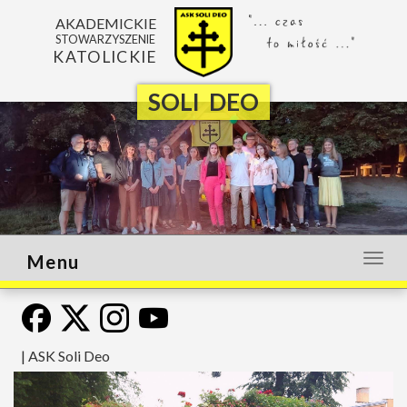
AKADEMICKIE
STOWARZYSZENIE
KATOLICKIE
SOLI DEO
Menu
Otwó
lub
zamk
menu
|
ASK Soli Deo