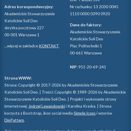
Adres korespondencyjny:
Nr rachunku: 13 2030 0045
Akademickie Stowarzyszenie
1110 0000 0390 0920
Katolickie Soli Deo
Dane do faktury:
skrytka pocztowa 227
Akademickie Stowarzyszenie
00-001 Warszawa 1
Katolickie Soli Deo
...więcej w zakładce
KONTAKT
Plac Politechniki 1
00-661 Warszawa
NIP
: 951-20-69-241
Strona WWW:
Strona: Copyright © 2017-2026 by Akademickie Stowarzyszenie
Katolickie Soli Deo. | Treści: Copyright © 1989-2026 by Akademickie
Stowarzyszenie Katolickie Soli Deo. | Projekt i wykonanie strony
internetowej:
Jędrzej Lewandowski
i Karolina Kraska. | Strona
korzysta z Bootstrap, ikon social media
Simple Icons
i wzorów
DinPattern
.