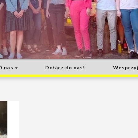
O nas
Dołącz do nas!
Wesprzyj