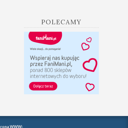
POLECAMY
trona WWW: