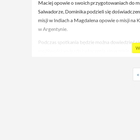
Maciej opowie o swoich przygotowaniach do mi
Salwadorze, Dominika podzieli się doświadcze
misji w Indiach a Magdalena opowie o misji na K
w Argentynie.
Podczas spotkania będzie można dowiedzieć si
Wi
możliwości wyjazdu i włączenia się w misję D
Serca.
Szczegóły spotkania: Godzina:
18:15
Miejsce:
«
1, Budynek 23
Szkoła Główna Gospodarstw
Wiejskiego w Warszawie
ul. Ciszewskiego 8
Link do wydarzenia na
Facebooku