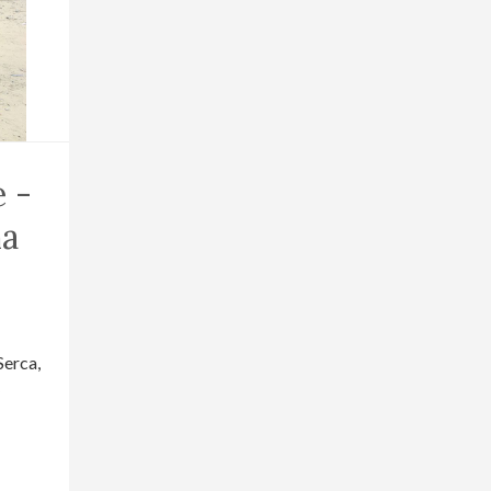
e -
na
erca,