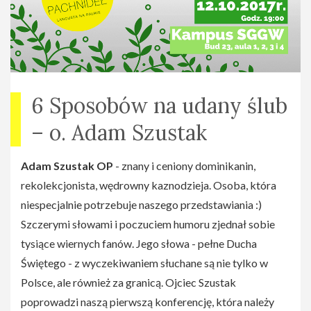
Cykl "Plony Życia"
Strona na facebooku:
facebook.com/Plony-
%C5%BBycia-129646214343871/
6 Sposobów na udany ślub
Konferencje w cyklu:
– o. Adam Szustak
12 października, czwartek:
O. Adam Szustak — 6
sposobów na udany ślub
Adam Szustak OP
- znany i ceniony dominikanin,
19 października, czwartek:
Monika & Marcin
rekolekcjonista, wędrowny kaznodzieja. Osoba, która
Gomułkowie — Wiara jak ziarnko gorczycy
niespecjalnie potrzebuje naszego przedstawiania :)
25 października, środa:
ks. Piotr Pawlukiewicz —
Szczerymi słowami i poczuciem humoru zjednał sobie
Matanoia – Droga do Boga
tysiące wiernych fanów. Jego słowa - pełne Ducha
Świętego - z wyczekiwaniem słuchane są nie tylko w
Polsce, ale również za granicą. Ojciec Szustak
poprowadzi naszą pierwszą konferencję, która należy