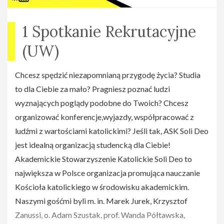
największej liczby osób. Podczas konferencji będzie
można złożyć dobrowolną ofiarę na cele rozwoju nowych
1 Spotkanie Rekrutacyjne
kanałów Ojca na YouTube. Zachęcamy do wsparcia tej
(UW)
akcji ;)
Chcesz spędzić niezapomnianą przygodę życia? Studia
Zwiastun
to dla Ciebie za mało? Pragniesz poznać ludzi
wyznających poglądy podobne do Twoich? Chcesz
Cykl "Plony Życia"
organizować konferencje,wyjazdy, współpracować z
ludźmi z wartościami katolickimi? Jeśli tak, ASK Soli Deo
Strona na facebooku:
facebook.com/Plony-
jest idealną organizacją studencką dla Ciebie!
%C5%BBycia-129646214343871/
Akademickie Stowarzyszenie Katolickie Soli Deo to
największa w Polsce organizacja promująca nauczanie
Konferencje w cyklu:
Kościoła katolickiego w środowisku akademickim.
12 października, czwartek:
O. Adam Szustak — 6
Naszymi gośćmi byli m. in. Marek Jurek, Krzysztof
sposobów na udany ślub
Zanussi, o. Adam Szustak, prof. Wanda Półtawska,