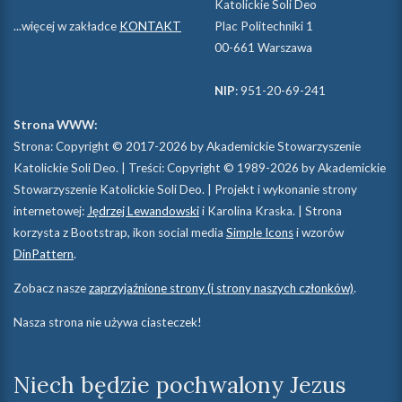
Katolickie Soli Deo
Dane do przelewu zostaną wysłane w wiadomości z
...więcej w zakładce
KONTAKT
Plac Politechniki 1
potwierdzeniem zapisu.
00-661 Warszawa
W razie jakichkolwiek pytań albo braku potwierdzenia
NIP
: 951-20-69-241
zapisu w ciągu dwóch dni napisz do nas na
Strona WWW:
bal.smm.soli.deo@gmail.com
.
Strona: Copyright © 2017-2026 by Akademickie Stowarzyszenie
Link do wydarzenia na
Facebooku
.
Katolickie Soli Deo. | Treści: Copyright © 1989-2026 by Akademickie
Stowarzyszenie Katolickie Soli Deo. | Projekt i wykonanie strony
Przyjdźcie i przekonajcie się, że wielkie miasto jest
internetowej:
Jędrzej Lewandowski
i Karolina Kraska. | Strona
przepełnione miłością! :)
korzysta z Bootstrap, ikon social media
Simple Icons
i wzorów
DinPattern
.
Zobacz nasze
zaprzyjaźnione strony (i strony naszych członków)
.
Nasza strona nie używa ciasteczek!
Niech będzie pochwalony Jezus