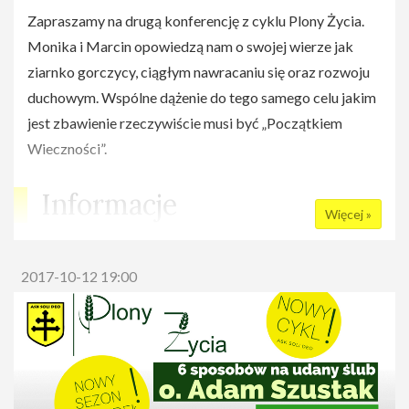
Zapraszamy na drugą konferencję z cyklu Plony Życia.
Monika i Marcin opowiedzą nam o swojej wierze jak
ziarnko gorczycy, ciągłym nawracaniu się oraz rozwoju
duchowym. Wspólne dążenie do tego samego celu jakim
jest zbawienie rzeczywiście musi być „Początkiem
Wieczności”.
Informacje
Więcej »
Data:
19 października 2017
(czwartek), godz.
19:00
Miejsce:
kmpus SGGW
(ul Nowoursynowska 166, 02-
2017-10-12 19:00
786 Warszawa)
Wydarzenie na Facebooku:
facebook.com/events/157922954791930
Wstęp bezpłatny, Brak rezerwacji miejsc