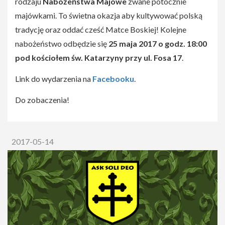
rodzaju
Nabożeństwa Majowe
zwane potocznie
Do zobaczenia! :D
majówkami. To świetna okazja aby kultywować polską
tradycję oraz oddać cześć Matce Boskiej! Kolejne
nabożeństwo odbędzie się
25 maja 2017 o godz. 18:00
pod kościołem św. Katarzyny przy ul. Fosa 17
.
Link do wydarzenia na
Facebooku
.
Do zobaczenia!
2017-05-14