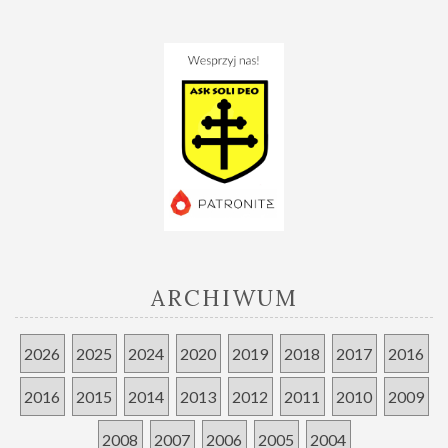
publicystka i pisarka, autorka licznych publikacji On -
Zbigniew Kaliszuk - absolwent SGH, pisarz i publicysta,
autor książek o tematyce katolickiej, redaktor naczelny
gazety "Niecodziennik" Oni - połączeni węzłem miłości,
opowiedzą o życiu w małżeństwie oraz wskażą jak
rozpoznać prawdziwą miłość
Konferencja odbędzie się w
Auli I w budynku głównym
Szkoły Głównej Handlowej
.
Link do wydarzenia na
Facebook
u.
ARCHIWUM
20 maja, godz. 21:00
2026
2025
2024
2020
2019
2018
2017
2016
Po cyklu naszych konferencji, jak co roku zapraszamy na
2016
2015
2014
2013
2012
2011
2010
2009
wspólne świętowanie. ;)
2008
2007
2006
2005
2004