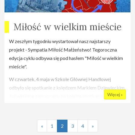
Miłość w wielkim mieście
W zeszłym tygodniu wystartował nasz najstarszy
projekt - Sympatia Miłość Małżeństwo! Tegoroczna
edycja cyklu odbywa się pod hasłem "Miłość w wielkim
mieście".
W czwartek, 4 maja w Szkole Głównej Handlowej
odbyło się spotkanie z księdzem Markiem Dziewieckim.
Więcej »
Już wkrótce zapraszamy na kolejne spotkania
organizowane w ramach tego cyklu:
15 maja, godz. 19:00
«
1
2
3
4
»