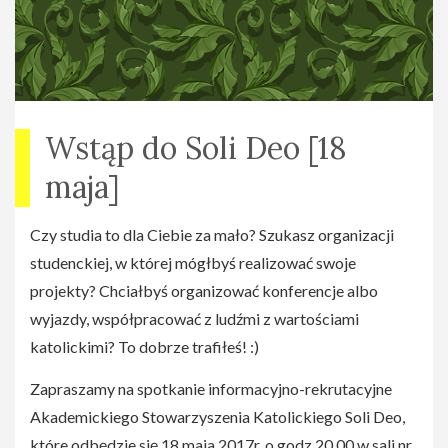
Wstąp do Soli Deo [18
maja]
Czy studia to dla Ciebie za mało? Szukasz organizacji
studenckiej, w której mógłbyś realizować swoje
projekty? Chciałbyś organizować konferencje albo
wyjazdy, współpracować z ludźmi z wartościami
katolickimi? To dobrze trafiłeś! :)
Zapraszamy na spotkanie informacyjno-rekrutacyjne
Akademickiego Stowarzyszenia Katolickiego Soli Deo,
które odbędzie się 18 maja 2017r. o godz.20.00 w sali nr