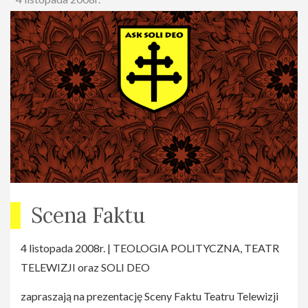
Scena Faktu
4 listopada 2008r. | TEOLOGIA POLITYCZNA, TEATR
TELEWIZJI oraz SOLI DEO
zapraszają na prezentację Sceny Faktu Teatru Telewizji