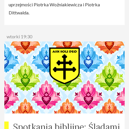
uprzejmości Piotrka Woźniakiewicza i Piotrka
Dittwalda.
wtorki 19:30
Spotkania biblijne: Śladami