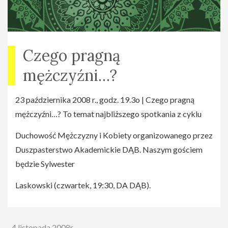
Smolna 9, wejście od Al. Jerozolimskich 2.
Bilety: Bilety w cenie 10 zł do nabycia i zarezerwowania
w Domu Kultury Śródmieście, tel. (022) 826-25-86.
Czego pragną
mężczyźni…?
23 października 2008 r., godz. 19.3o | Czego pragną
mężczyźni…? To temat najbliższego spotkania z cyklu
Duchowość Mężczyzny i Kobiety organizowanego przez
Duszpasterstwo Akademickie DĄB. Naszym gościem
będzie Sylwester
Laskowski (czwartek, 19:30, DA DĄB).
4 listopada 2008r.