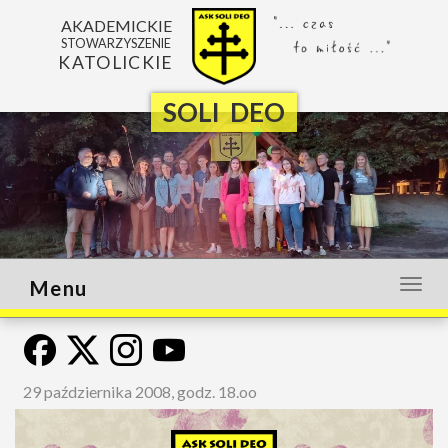
AKADEMICKIE
STOWARZYSZENIE
KATOLICKIE
SOLI DEO
Menu
Otwó
lub
zamk
menu
29 października 2008, godz. 18.oo