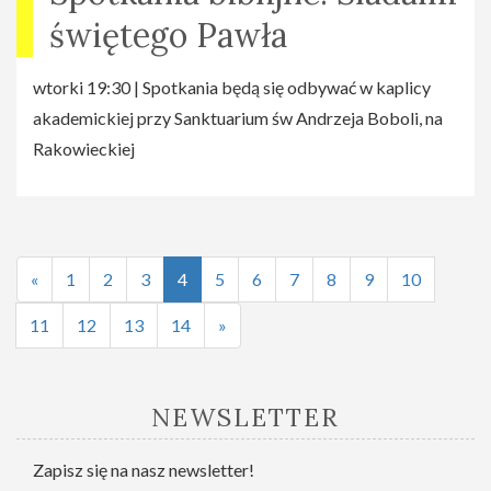
świętego Pawła
wtorki 19:30 | Spotkania będą się odbywać w kaplicy
akademickiej przy Sanktuarium św Andrzeja Boboli, na
Rakowieckiej
«
1
2
3
4
5
6
7
8
9
10
11
12
13
14
»
NEWSLETTER
Zapisz się na nasz newsletter!