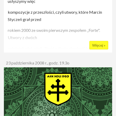
usłyszymy więc
kompozycje z przeszłości, czyli utwory, które Marcin
Styczeń grał przed
rokiem 2000 ze swoim pierwszym zespołem „Forte".
Utwory z dwóch
Więcej »
ostatnich płyt, czyli „Pieśń o Bogu ukrytym" (do wierszy
Karola
23 października 2008 r., godz. 19.3o
Wojtyły) oraz z najnowszej autorskiej „21 gramów".
Pojawią się także
najnowsze utwory, czyli piosenki do wierszy Ernesta
Brylla oraz mistyka
z XVII wieku Angelusa Silesiusa, czyli Anioła Ślązaka.
Miejsce: Dom Kultury Śródmieście w Warszawie, ul.