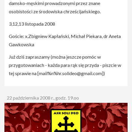
damsko-męskimi prowadzonymi przez znane
osobistości ze środowiska chrześcijańskiego.
3,12,13 listopada 2008
Goście: x.Zbigniew Kapłański, Michał Piekara, dr Aneta
Gawkowska
Już dziś zapraszamy (można jeszcze pomóc w
przygotowaniach - każda para rąk się przyda - piszcie w
tej sprawie na [
mail%n%hr.solideo@gmail.com
])
22 października 2008 r., godz. 19.oo