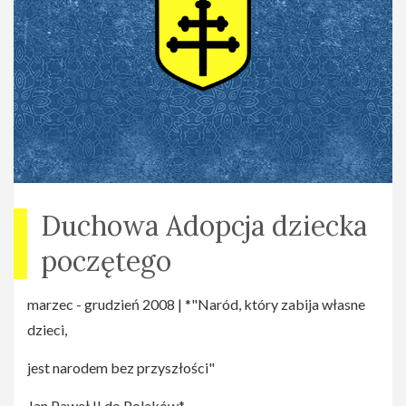
dotyka serca człowieka i ukazuje podstawowe wiary
naszej wiary.
Duchowa Adopcja dziecka
poczętego
marzec - grudzień 2008 | *"Naród, który zabija własne
dzieci,
jest narodem bez przyszłości"
Jan Paweł II do Polaków*