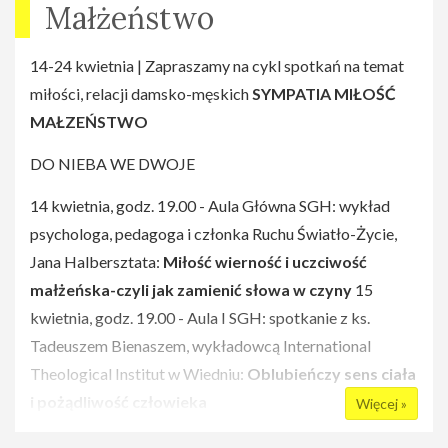
Małżeństwo
14-24 kwietnia | Zapraszamy na cykl spotkań na temat
miłości, relacji damsko-męskich
SYMPATIA MIŁOŚĆ
MAŁZEŃSTWO
DO NIEBA WE DWOJE
14 kwietnia, godz. 19.00 - Aula Główna SGH: wykład
psychologa, pedagoga i członka Ruchu Światło-Życie,
Jana Halbersztata:
Miłość wierność i uczciwość
małżeńska-czyli jak zamienić słowa w czyny
15
kwietnia, godz. 19.00 - Aula I SGH: spotkanie z ks.
Tadeuszem Bienaszem, wykładowcą International
Theological Institut w Wiedniu:
Oblubieńczy sens ciała
i pożądliwość człowieka
Więcej »
16 kwietnia, godz. 19.00 - Aula VI SGH: Konferencja z