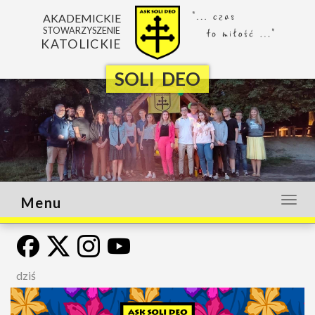
AKADEMICKIE
STOWARZYSZENIE
KATOLICKIE
SOLI DEO
Menu
Otwó
lub
zamk
menu
dziś