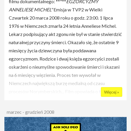
filmu dokumentalnego: **"**
EGZORCYZMY
Dominikaninem
Ślubować czy nie ślubować- oto jest
ANNELIESE MICHEL"
Emisja w TVP2 w Wielki
pytanie?
Czwartek 20 marca 2008 roku o godz. 23:00. 1 lipca
1976 w Niemczech zmarła 24 letnia Anneliese Michel.
24 kwietnia, godz 20.00 - Aula I budynek 37 SGGW:
Lekarz podpisujący akt zgonu nie był w stanie stwierdzić
Konferencja Wandy Półtawskiej
- lekarki, psychiatry,
naturalnej przyczyny śmierci. Okazało się, że ostatnie 9
członka Papieskiej Rady ds. Rodziny.
miesięcy życia dziewczyna była poddawana
egzorcyzmom. Rodzice i dwaj księża egzorcyści zostali
oskarżeni o nieumyślne spowodowanie śmierci i skazani
na 6 miesięcy więzienia. Proces ten wywołał w
Niemczech największą burzę medialną od czasu
procesów Norymberskich... Film opowiada o tym, co
Więcej »
naprawdę wydarzyło się w życiu
Anneliese. Wykorzystano w nim oryginalne nagrania
marzec - grudzień 2008
audio z egzorcyzmów i wypowiedzi bezpośrednich
świadków . Powstały materiał w niesamowity sposób