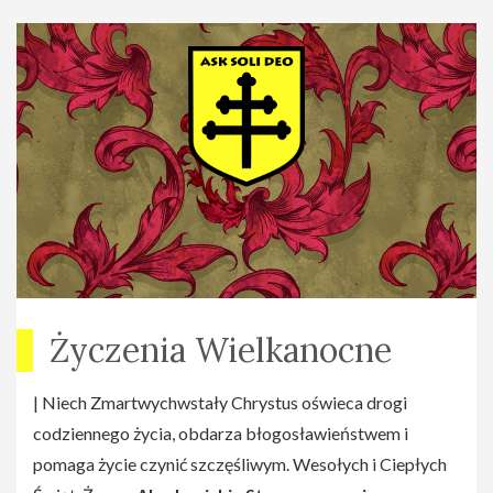
Życzenia Wielkanocne
| Niech Zmartwychwstały Chrystus oświeca drogi
codziennego życia, obdarza błogosławieństwem i
pomaga życie czynić szczęśliwym. Wesołych i Ciepłych