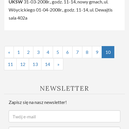
UKSW
31-03-2008r., godz. 11-14, nowy gmach, ul.
Wóycickiego 01-04-2008r., godz. 11-14, ul. Dewajtis
sala 402a
«
1
2
3
4
5
6
7
8
9
10
11
12
13
14
»
NEWSLETTER
Zapisz się na nasz newsletter!