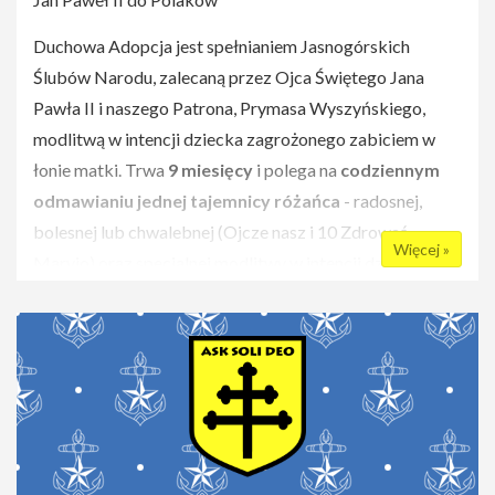
Duchowa Adopcja jest spełnianiem Jasnogórskich
Ślubów Narodu, zalecaną przez Ojca Świętego Jana
Pawła II i naszego Patrona, Prymasa Wyszyńskiego,
modlitwą w intencji dziecka za­grożonego zabiciem w
łonie matki. Trwa
9 mie­sięcy
i polega na
codziennym
odmawianiu jednej tajemnicy różańca
- radosnej,
bolesnej lub chwaleb­nej (Ojcze nasz i 10 Zdrowaś
Więcej »
Maryjo) oraz specjalnej modlitwy w intencji dziecka i
jego rodziców. Do mo­dlitw można dołączyć dowolnie
wybrane dobre posta­nowienia.
Zachęć innych do włączenia się w dzieło Duchowej
Adopcji!