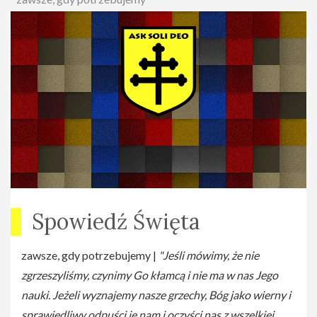
Spowiedź Święta
zawsze, gdy potrzebujemy |
"Jeśli mówimy, że nie
zgrzeszyliśmy, czynimy Go kłamcą i nie ma w nas Jego
nauki. Jeżeli wyznajemy nasze grzechy, Bóg jako wierny i
sprawiedliwy odpuści je nam i oczyści nas z wszelkiej