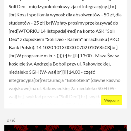
Soli Deo - międzypokoleniowy zjazd integracyjny. [br]
[br]Koszt spotkania wynosi: dla absolwentów - 50 zł, dla
studentów - 25 zł.[br]Wpłaty prosimy przekazywać do
[red]WTORKU 14 listopada[/red] na konto ASK "Soli
Deo" z dopiskiem "Soli Deo - Razem" nr rachunku (PKO
Bank Polski): 14 1020 1013 0000 0702 0109 8508[br]
[br]W programie m.in. :-))))) :[br][li] 13:00 - Msza Św. w
kościele św. Andrzeja Boboli przy ul. Rakowieckiej,
niedaleko SGH (W-wa)[br][li] 14.00 - część
integracyjna[br]restauracja "Biblioteka" (dawne kasyno
wojskowe) na ul. Rakowieckiej 2a, niedaleko SGH (W-
wa)[br]- wykład prezesa "Soli Deo"[br]- wykład Piotra
Więcej »
Gryzy[br]- panel dyskusyjny "Dzieła wszystkie Soli Deo"
[br]- panel dyskusyjny "Jakimi wartościami żyje dzisiaj
dziś
oraz czy i w jaki sposób środowisko Soli Deo może mnie
wspierać w moim życiu: religijnym, rodzinnym,