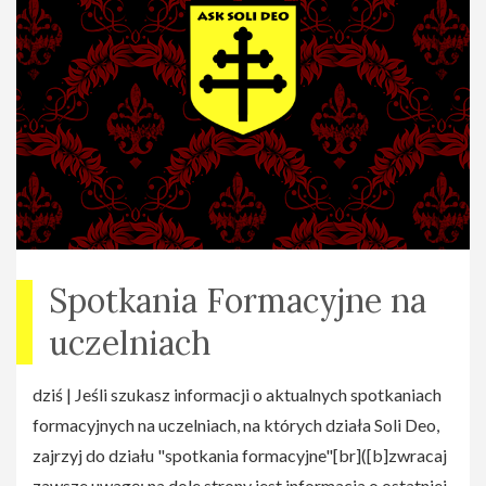
zawodowym, społecznym, towarzyskim,
[br]politycznym"[br]- integracja[br]- dyskoteka[br]
[br]Przewidywane zakończenie - godz. 2.00 w nocy.
Spotkania Formacyjne na
uczelniach
dziś | Jeśli szukasz informacji o aktualnych spotkaniach
formacyjnych na uczelniach, na których działa Soli Deo,
zajrzyj do działu "spotkania formacyjne"[br]([b]zwracaj
zawsze uwagę: na dole strony jest informacja o ostatniej