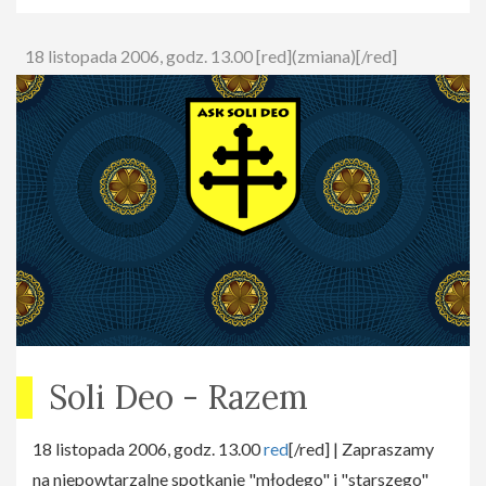
18 listopada 2006, godz. 13.00 [red](zmiana)[/red]
Soli Deo - Razem
18 listopada 2006, godz. 13.00
red
[/red] | Zapraszamy
na niepowtarzalne spotkanie "młodego" i "starszego"