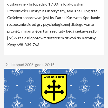
dyskusyjne 7 listopada o 19:00 na Krakowskim
Przedmieściu, Instytut Historyczny, sala 8 na III piętrze.
Gościem honorowym jest ks. Darek Kurzydło. Spotkanie
rozpocznie sie od gry psychologicznej dlatego warto
przyjść, im nas więcej tym rezultaty będą ciekawsze.[br]
[br]W razie kłopotów z dotarciem dzwoń do Karoliny
Kępy 698-839-763
21 listopad 2006, godz. 20:15