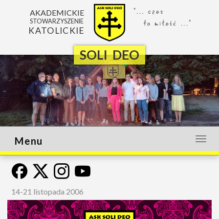
AKADEMICKIE
STOWARZYSZENIE
KATOLICKIE
SOLI DEO
Menu
Otwó
lub
zamk
menu
14-21 listopada 2006