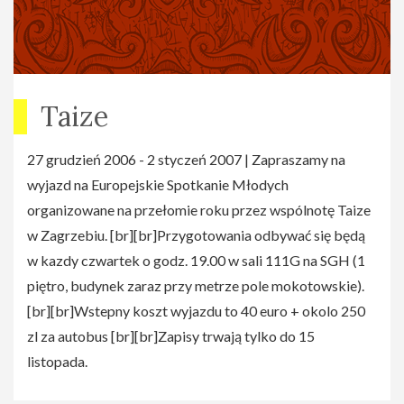
Taize
27 grudzień 2006 - 2 styczeń 2007 | Zapraszamy na
wyjazd na Europejskie Spotkanie Młodych
organizowane na przełomie roku przez wspólnotę Taize
w Zagrzebiu. [br][br]Przygotowania odbywać się będą
w kazdy czwartek o godz. 19.00 w sali 111G na SGH (1
piętro, budynek zaraz przy metrze pole mokotowskie).
[br][br]Wstepny koszt wyjazdu to 40 euro + okolo 250
zl za autobus [br][br]Zapisy trwają tylko do 15
listopada.