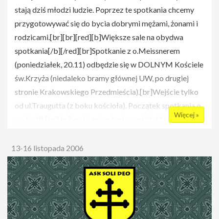
stają dziś młodzi ludzie. Poprzez te spotkania chcemy
przygotowywać się do bycia dobrymi mężami, żonami i
rodzicami.[br][br][red][b]Większe sale na obydwa
spotkania[/b][/red][br]Spotkanie z o.Meissnerem
(poniedziałek, 20.11) odbędzie się w DOLNYM Kościele
św.Krzyża (niedaleko bramy głównej UW, po drugiej
stronie Krakowskiego Przedmieścia).[br]Wejście tylko
od ul.Traugutta (z boku kościoła). Początek spotkania o
Więcej »
godz. 18.[br][br]Spotkanie wtorkowe (21.11) zostało
przeniesine do Dawnego Gmachu Bibloteki UW (do
większej sali).[br][br]Prosimy sprawdzic szczegóły
13-16 listopada 2006
używając odnośnika "więcej" (znajduje się on poniżej), a
następnie przejść do strony -> program[br]
[br]Dziękujemy za zrozumienie i za dotychczasową
frekwencję!