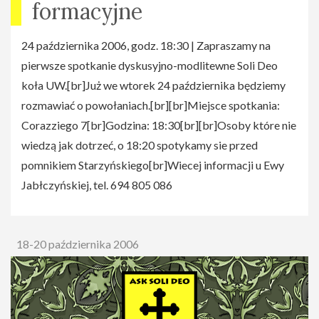
formacyjne
24 października 2006, godz. 18:30 | Zapraszamy na
pierwsze spotkanie dyskusyjno-modlitewne Soli Deo
koła UW.[br]Już we wtorek 24 października będziemy
rozmawiać o powołaniach.[br][br]Miejsce spotkania:
Corazziego 7[br]Godzina: 18:30[br][br]Osoby które nie
wiedzą jak dotrzeć, o 18:20 spotykamy sie przed
pomnikiem Starzyńskiego[br]Wiecej informacji u Ewy
Jabłczyńskiej, tel. 694 805 086
18-20 października 2006