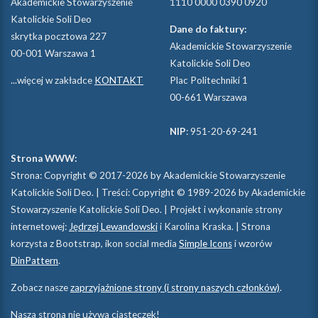
Akademickie Stowarzyszenie
1110 0000 0390 0920
Katolickie Soli Deo
Dane do faktury:
skrytka pocztowa 227
Akademickie Stowarzyszenie
00-001 Warszawa 1
Katolickie Soli Deo
...więcej w zakładce
KONTAKT
Plac Politechniki 1
00-661 Warszawa
NIP
: 951-20-69-241
Strona WWW:
Strona: Copyright © 2017-2026 by Akademickie Stowarzyszenie
Katolickie Soli Deo. | Treści: Copyright © 1989-2026 by Akademickie
Stowarzyszenie Katolickie Soli Deo. | Projekt i wykonanie strony
internetowej:
Jędrzej Lewandowski
i Karolina Kraska. | Strona
korzysta z Bootstrap, ikon social media
Simple Icons
i wzorów
DinPattern
.
Zobacz nasze
zaprzyjaźnione strony (i strony naszych członków)
.
Nasza strona nie używa ciasteczek!