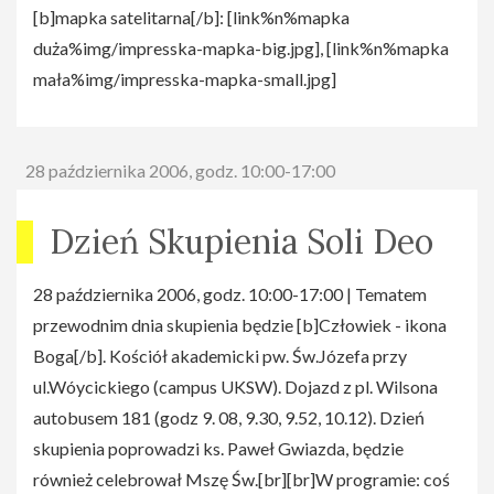
[b]mapka satelitarna[/b]: [link%n%mapka
duża%img/impresska-mapka-big.jpg], [link%n%mapka
mała%img/impresska-mapka-small.jpg]
28 października 2006, godz. 10:00-17:00
Dzień Skupienia Soli Deo
28 października 2006, godz. 10:00-17:00 | Tematem
przewodnim dnia skupienia będzie [b]Człowiek - ikona
Boga[/b]. Kościół akademicki pw. Św.Józefa przy
ul.Wóycickiego (campus UKSW). Dojazd z pl. Wilsona
autobusem 181 (godz 9. 08, 9.30, 9.52, 10.12). Dzień
skupienia poprowadzi ks. Paweł Gwiazda, będzie
również celebrował Mszę Św.[br][br]W programie: coś