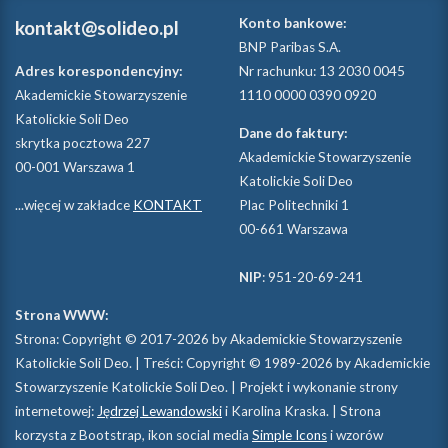
Konto bankowe:
kontakt@solideo.pl
BNP Paribas S.A.
Adres korespondencyjny:
Nr rachunku: 13 2030 0045
Akademickie Stowarzyszenie
1110 0000 0390 0920
Katolickie Soli Deo
Dane do faktury:
skrytka pocztowa 227
Akademickie Stowarzyszenie
00-001 Warszawa 1
Katolickie Soli Deo
...więcej w zakładce
KONTAKT
Plac Politechniki 1
00-661 Warszawa
NIP
: 951-20-69-241
Strona WWW:
Strona: Copyright © 2017-2026 by Akademickie Stowarzyszenie
Katolickie Soli Deo. | Treści: Copyright © 1989-2026 by Akademickie
Stowarzyszenie Katolickie Soli Deo. | Projekt i wykonanie strony
internetowej:
Jędrzej Lewandowski
i Karolina Kraska. | Strona
korzysta z Bootstrap, ikon social media
Simple Icons
i wzorów