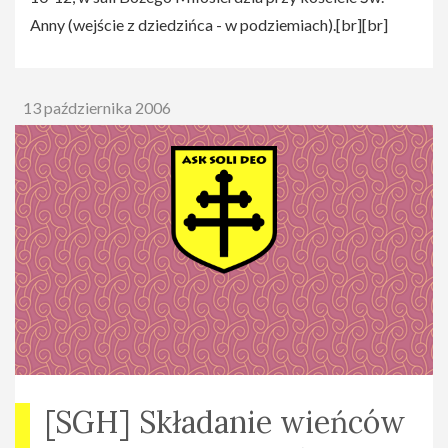
Anny (wejście z dziedzińca - w podziemiach).[br][br]
13 października 2006
[SGH] Składanie wieńców