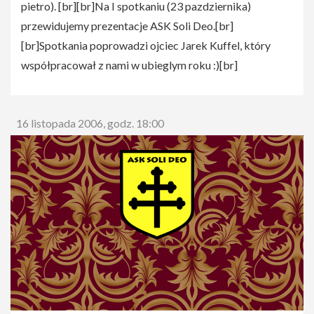
pietro). [br][br]Na I spotkaniu (23 pazdziernika)
przewidujemy prezentacje ASK Soli Deo.[br]
[br]Spotkania poprowadzi ojciec Jarek Kuffel, który
współpracował z nami w ubieglym roku :)[br]
16 listopada 2006, godz. 18:00