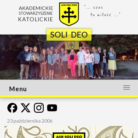
AKADEMICKIE
STOWARZYSZENIE
KATOLICKIE
SOLI DEO
Menu
Otwó
lub
zamk
menu
23 października 2006