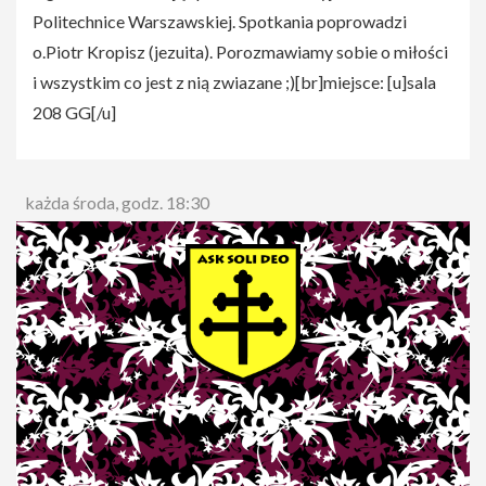
Politechnice Warszawskiej. Spotkania poprowadzi
o.Piotr Kropisz (jezuita). Porozmawiamy sobie o miłości
i wszystkim co jest z nią zwiazane ;)[br]miejsce: [u]sala
208 GG[/u]
każda środa, godz. 18:30