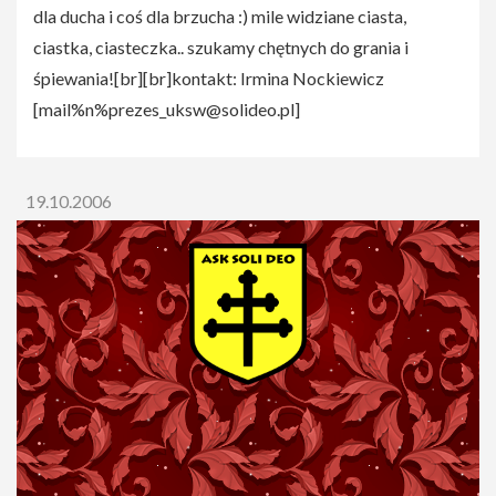
dla ducha i coś dla brzucha :) mile widziane ciasta,
ciastka, ciasteczka.. szukamy chętnych do grania i
śpiewania![br][br]kontakt: Irmina Nockiewicz
[
mail%n%prezes_uksw@solideo.pl
]
19.10.2006