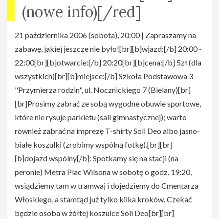
(nowe info)[/red]
21 października 2006 (sobota), 20:00 | Zapraszamy na
zabawę, jakiej jeszcze nie było![br][b]wjazd:[/b] 20:00 -
22:00[br][b]otwarcie:[/b] 20:20[br][b]cena:[/b] 5zł (dla
wszystkich)[br][b]miejsce:[/b] Szkoła Podstawowa 3
"Przymierza rodzin", ul. Nocznickiego 7 (Bielany)[br]
[br]Prosimy zabrać ze sobą wygodne obuwie sportowe,
które nie rysuje parkietu (sali gimnastycznej); warto
również zabrać na imprezę T-shirty Soli Deo albo jasno-
białe koszulki (zrobimy wspólną fotkę).[br][br]
[b]dojazd wspólny[/b]: Spotkamy się na stacji (na
peronie) Metra Plac Wilsona w sobotę o godz. 19:20,
wsiądziemy tam w tramwaj i dojedziemy do Cmentarza
Włoskiego, a stamtąd już tylko kilka kroków. Czekać
będzie osoba w żółtej koszulce Soli Deo[br][br]