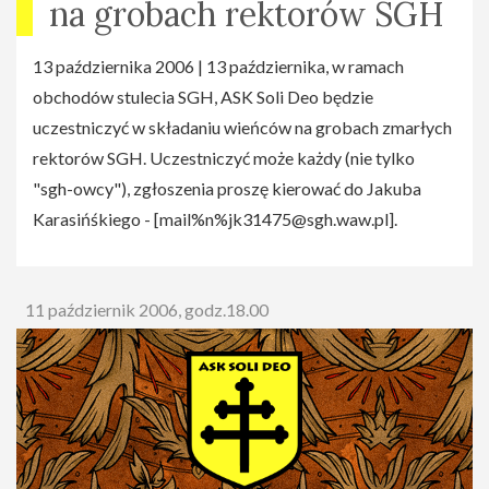
na grobach rektorów SGH
13 października 2006 | 13 października, w ramach
obchodów stulecia SGH, ASK Soli Deo będzie
uczestniczyć w składaniu wieńców na grobach zmarłych
rektorów SGH. Uczestniczyć może każdy (nie tylko
"sgh-owcy"), zgłoszenia proszę kierować do Jakuba
Karasińśkiego - [
mail%n%jk31475@sgh.waw.pl
].
11 październik 2006, godz.18.00