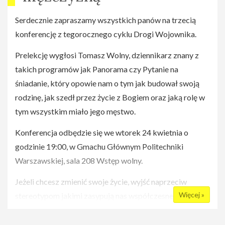
Serdecznie zapraszamy wszystkich panów na trzecią
konferencję z tegorocznego cyklu Drogi Wojownika.
Prelekcję wygłosi Tomasz Wolny, dziennikarz znany z
takich programów jak Panorama czy Pytanie na
śniadanie, który opowie nam o tym jak budował swoją
rodzinę, jak szedł przez życie z Bogiem oraz jaką rolę w
tym wszystkim miało jego męstwo.
Konferencja odbędzie się we wtorek 24 kwietnia o
godzinie 19:00, w Gmachu Głównym Politechniki
Warszawskiej, sala 208 Wstęp wolny.
Jeżeli chcesz zmienić swoje życie, wyjść naprzeciw
Więcej »
stereotypom jakimi zasypują nas współczesne media,
zbudować swój charakter i pewność siebie, jeżeli
pragniesz stać się prawdziwym mężczyzną i