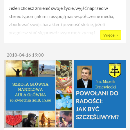
Jeżeli chcesz zmienić swoje życie, wyjść naprzeciw
stereotypom jakimi zasypują nas współczesne media,
zbudować swój charakter i pewność siebie, jeżeli
pragniesz stać się prawdziwym mężczyzną i
Więcej »
wojownikiem, przyjdź i wysłuchaj prawdziwego
autorytetu, a gwarantujemy Ci że wyjdziesz z tej
2018-04-16 19:00
konferencji silny duchem i gotowy do walki. ;)
Informacje
Wydarzenie na
Facebooku(
https://www.facebook.com/events/205765770
Wstęp bezpłatny, Brak rezerwacji miejsc
Cykl Droga Wojownika: