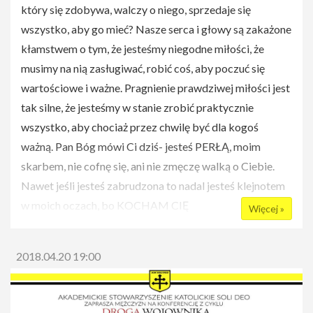
który się zdobywa, walczy o niego, sprzedaje się
wszystko, aby go mieć? Nasze serca i głowy są zakażone
kłamstwem o tym, że jesteśmy niegodne miłości, że
musimy na nią zasługiwać, robić coś, aby poczuć się
wartościowe i ważne. Pragnienie prawdziwej miłości jest
tak silne, że jesteśmy w stanie zrobić praktycznie
wszystko, aby chociaż przez chwilę być dla kogoś
ważną. Pan Bóg mówi Ci dziś- jesteś PERŁĄ, moim
skarbem, nie cofnę się, ani nie zmęczę walką o Ciebie.
Nawet jeśli jesteś zabrudzona to nadal jesteś klejnotem
w moich oczach, bo KOCHAM CIĘ
Więcej »
BEZWARUNKOWO. Nie chodzi o to, aby nie upadać, ale
aby powstawać wraz z Nim dać się Mu zdobyć.
2018.04.20 19:00
Zapraszamy na pierwsze spotkanie w ramach
tegorocznej edycji projektu "Boska, ja!", które odbędzie
się w poniedziałek, 23 kwietnia o godz. 19:00 w sali 144