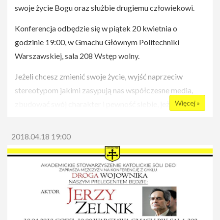
swoje życie Bogu oraz służbie drugiemu człowiekowi.
Konferencja odbędzie się w piątek 20 kwietnia o
godzinie 19:00, w Gmachu Głównym Politechniki
Warszawskiej, sala 208 Wstęp wolny.
Jeżeli chcesz zmienić swoje życie, wyjść naprzeciw
stereotypom jakimi zasypują nas współczesne media,
Więcej »
zbudować swój charakter i pewność siebie, jeżeli
pragniesz stać się prawdziwym mężczyzną i
wojownikiem, przyjdź i wysłuchaj prawdziwego
2018.04.18 19:00
autorytetu, a gwarantujemy Ci że wyjdziesz z tej
konferencji silny duchem i gotowy do walki. ;)
Informacje
Wydarzenie na