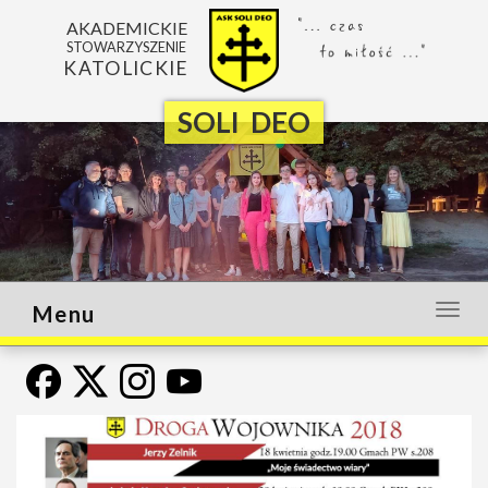
AKADEMICKIE
STOWARZYSZENIE
KATOLICKIE
SOLI DEO
Menu
Otwó
lub
zamk
menu