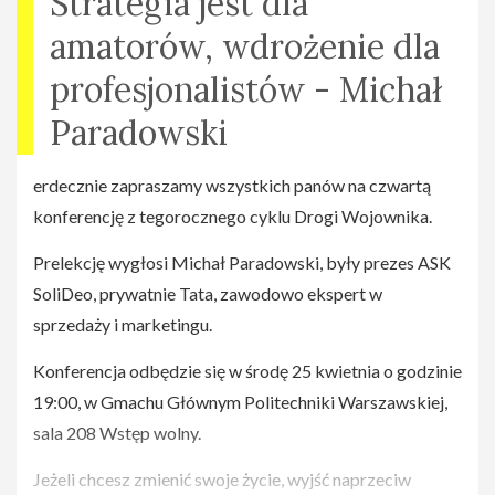
Strategia jest dla
amatorów, wdrożenie dla
Odnośniki
profesjonalistów - Michał
Cykl
Droga
Paradowski
Wojownika
(
https://www.facebook.com/drogawojowni
erdecznie zapraszamy wszystkich panów na czwartą
konferencję z tegorocznego cyklu Drogi Wojownika.
Prelekcję wygłosi Michał Paradowski, były prezes ASK
SoliDeo, prywatnie Tata, zawodowo ekspert w
sprzedaży i marketingu.
Konferencja odbędzie się w środę 25 kwietnia o godzinie
19:00, w Gmachu Głównym Politechniki Warszawskiej,
sala 208 Wstęp wolny.
Jeżeli chcesz zmienić swoje życie, wyjść naprzeciw