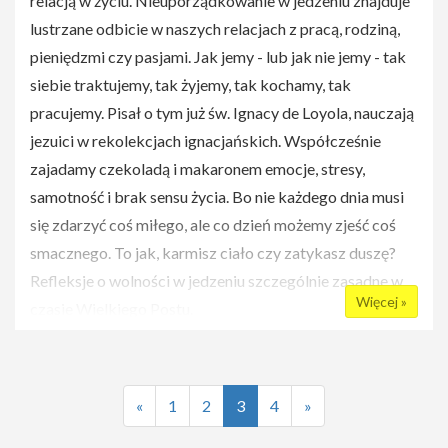
relacją w życiu. Nieuporządkowanie w jedzeniu znajduje
lustrzane odbicie w naszych relacjach z pracą, rodziną,
Po części wykładowej przewidziany jest poczęstunek
pieniędzmi czy pasjami. Jak jemy - lub jak nie jemy - tak
dla uczestników.
siebie traktujemy, tak żyjemy, tak kochamy, tak
UWAGA! LICZBA MIEJSC OGRANICZONA! ZAPISY
pracujemy. Pisał o tym już św. Ignacy de Loyola, nauczają
POPRZEZ
FORMULARZ
.
jezuici w rekolekcjach ignacjańskich. Współcześnie
zajadamy czekoladą i makaronem emocje, stresy,
PAMIĘTAJ! Uczestnictwo w Chrześcijańskim Forum
samotność i brak sensu życia. Bo nie każdego dnia musi
Młodych jest BEZPŁATNE!
się zdarzyć coś miłego, ale co dzień możemy zjeść coś
W razie jakichkolwiek pytań lub wątpliwości prosimy
smacznego. To jak, karmisz ciało czy zatykasz duszę?
kontaktować się za pomocą e-maila:
chfm@solideo.pl
Refleksje o wolności w jedzeniu szczególnie zasadne w
Więcej »
czasie Wielkiego Postu.
Link do wydarzenia na
Facebooku
.
Akademickie Stowarzyszenie Katolickie Soli Deo
Do zobaczenia!
zaprasza na spotkanie z panią Martą Pawłowską, które
«
1
2
3
4
»
odbędzie się 23 marca o godz. 19:00 w sali B w
Auditorium Maximum na Uniwersytecie Warszawskim.