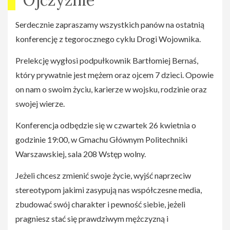
Ojczyźnie
absolwent Szkoły Głównej Handlowej który
zawodowo zajmował się marketingiem i sprzedażą
Serdecznie zapraszamy wszystkich panów na ostatnią
dla takich gigantów chociażby jak Mars Polska.
konferencję z tegorocznego cyklu Drogi Wojownika.
ppłk Bartłomiej Bernaś, prywatnie mąż oraz ojciec
Prelekcję wygłosi podpułkownik Bartłomiej Bernaś,
7 dzieci, zawodowo podpułkownik Wojska
który prywatnie jest mężem oraz ojcem 7 dzieci. Opowie
Polskiego.
on nam o swoim życiu, karierze w wojsku, rodzinie oraz
Informacje na temat poszczególnych wydarzeń
swojej wierze.
znajdziecie w poniższych linkach : Jerzy
Konferencja odbędzie się w czwartek 26 kwietnia o
Zelnik(
https://www.facebook.com/events/2057657704509
godzinie 19:00, w Gmachu Głównym Politechniki
ks. Krystian
Warszawskiej, sala 208 Wstęp wolny.
Sacharczuk(
https://www.facebook.com/events/178509497
Jeżeli chcesz zmienić swoje życie, wyjść naprzeciw
Tomasz
stereotypom jakimi zasypują nas współczesne media,
Wolny(
https://www.facebook.com/events/1055892471215
zbudować swój charakter i pewność siebie, jeżeli
pragniesz stać się prawdziwym mężczyzną i
Michał