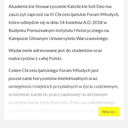
Akademickie Stowarzyszenie Katolickie Soli Deo ma
Wstęp bezpłatny, Brak rezerwacji miejsc
zaszczyt zaprosić na III Chrześcijańskie Forum Młodych,
które odbędzie się w dniu 14 kwietnia A.D. 2018 w
Budynku Pomuzealnym Instytutu Historycznego na
Kampusie Głównym Uniwersytetu Warszawskiego.
Wydarzenie adresowane jest do studentów oraz
maturzystów z całej Polski.
Celem Chrześcijańskiego Forum Młodych jest
poszerzanie horyzontów intelektualnych oraz
umiejętności miękkich przydatnych w życiu codziennym,
w biznesie, karierze, pracy naukowej i w aktywnym
uczestnictwu w życiu Kościoła. Podczas całodniowego
cyklu konferencji uczestnicy mają okazję spotkać się ze
Więcej »
znanymi osobistościami życia publicznego,
przedsiębiorcami i ekspertami biznesu, z wybitnymi