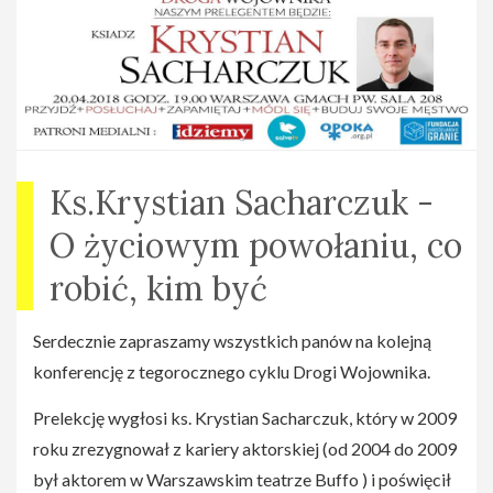
w Gmachu Głównym Politechniki Warszawskiej.
Naszym gościem będzie Gosia Hutek.
Gosia Hutek - wokalistka jazzowa, kompozytorka,
autorka tekstów. Łączy swoją życiową pasje z pracą, ale
przy tym nie zapomina o wartościach chrześcijańskich,
Ks.Krystian Sacharczuk -
które promuje, również przez swój śpiew. Na konferencji
opowie nam o bezwarunkowej miłości do Boga
O życiowym powołaniu, co
Strona wydarzenia na
robić, kim być
Facebooku(
https://www.facebook.com/events/156692345
Serdecznie zapraszamy wszystkich panów na kolejną
konferencję z tegorocznego cyklu Drogi Wojownika.
Prelekcję wygłosi ks. Krystian Sacharczuk, który w 2009
roku zrezygnował z kariery aktorskiej (od 2004 do 2009
był aktorem w Warszawskim teatrze Buffo ) i poświęcił