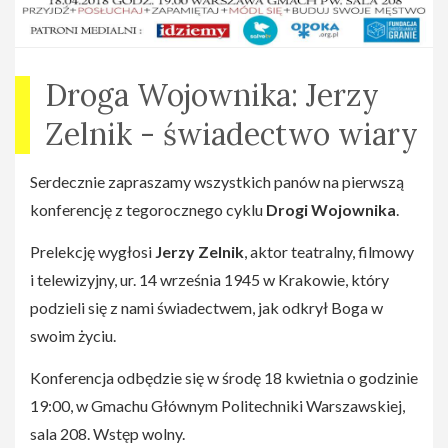
Facebooku(
https://www.facebook.com/events/178509497
Wstęp bezpłatny, Brak rezerwacji miejsc
Droga Wojownika: Jerzy
Cykl Droga Wojownika:
Zelnik - świadectwo wiary
Strona na
Serdecznie zapraszamy wszystkich panów na pierwszą
facebooku(
https://www.facebook.com/drogawojownikasd/
)
konferencję z tegorocznego cyklu
Drogi Wojownika
.
Prelekcję wygłosi
Jerzy Zelnik
, aktor teatralny, filmowy
i telewizyjny, ur. 14 września 1945 w Krakowie, który
podzieli się z nami świadectwem, jak odkrył Boga w
swoim życiu.
Konferencja odbędzie się w środę 18 kwietnia o godzinie
19:00, w Gmachu Głównym Politechniki Warszawskiej,
sala 208. Wstęp wolny.