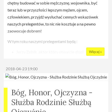
chętny budować w sobie mężczyznę, wojownika, być
teraz lub w przyszłości lepszym mężem, ojcem,
człowiekiem, przyjdź wysłuchać cennych wskazówek
naszych prelegentów, to nic nie kosztuje a na pewno
zaowocuje dobrem!
W tym roku naszymi prelegentami będą :
Więcej »
Jerzy Zelnik, aktor który otwarcie głosi
świadectwo swojej wiary.
ks. Krystian Sacharczuk, wikariusz parafii w
2018-04-23 19:00
Łomiankach który porzucił karierę aktorską by
podążać za Bogiem
Tomasz Wolny, prywatnie mąż oraz ojciec,
Bóg, Honor, Ojczyzna -
zawodowo dziennikarz Panoramy oraz Pytania na
Służba Rodzinie Służbą
Śniadanie
Michał Paradowski, prywatnie ojciec oraz mąż,