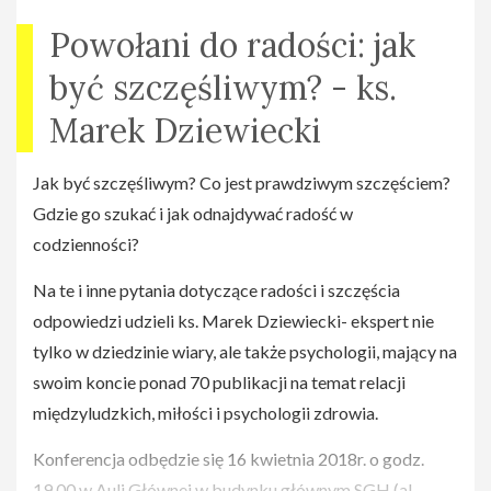
Powołani do radości: jak
Strona na
facebooku(
https://www.facebook.com/drogawojownikasd/
)
być szczęśliwym? - ks.
Marek Dziewiecki
Jak być szczęśliwym? Co jest prawdziwym szczęściem?
Gdzie go szukać i jak odnajdywać radość w
codzienności?
Na te i inne pytania dotyczące radości i szczęścia
odpowiedzi udzieli ks. Marek Dziewiecki- ekspert nie
tylko w dziedzinie wiary, ale także psychologii, mający na
swoim koncie ponad 70 publikacji na temat relacji
międzyludzkich, miłości i psychologii zdrowia.
Konferencja odbędzie się 16 kwietnia 2018r. o godz.
19.00 w Auli Głównej w budynku głównym SGH (al.