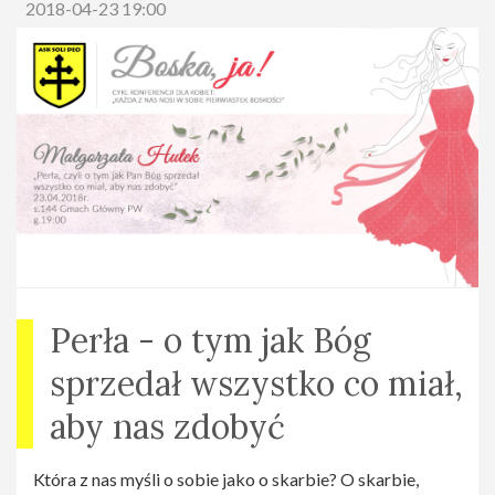
2018-04-23 19:00
wojownikiem, przyjdź i wysłuchaj prawdziwego
autorytetu, a gwarantujemy Ci że wyjdziesz z tej
konferencji silny duchem i gotowy do walki. ;)
Wydarzenie na
Facebooku(
https://www.facebook.com/events/105589247
Wstęp bezpłatny, Brak rezerwacji miejsc
Cykl Droga Wojownika:
Perła - o tym jak Bóg
Strona na
facebooku(
https://www.facebook.com/drogawojownikasd/
)
sprzedał wszystko co miał,
aby nas zdobyć
Która z nas myśli o sobie jako o skarbie? O skarbie,