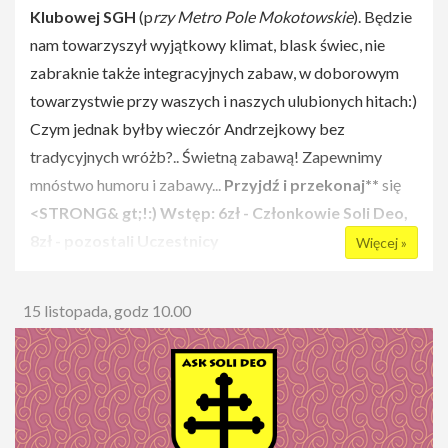
Klubowej SGH
(p
rzy Metro Pole Mokotowskie
). Będzie
nam towarzyszył wyjątkowy klimat, blask świec, nie
zabraknie także integracyjnych zabaw, w doborowym
towarzystwie przy waszych i naszych ulubionych hitach:)
Czym jednak byłby wieczór Andrzejkowy bez
tradycyjnych wróżb?.. Świetną zabawą! Zapewnimy
mnóstwo humoru i zabawy...
Przyjdź i przekonaj**
się
<STRONG& gt;!:)
Wstęp: 6zł - Członkowie Soli Deo,
8zł - pozostali Uczestnicy
Więcej »
Startujemy o 20:00
15 listopada, godz 10.00
Imprezę w waszych ulubionych, tanecznych rytmach
rozkręci
Dj AtraM :)
Dlaczego warto przyjść!?
Bóbr znał 1000 bitów,
TurboDymoMan znał 1500... ale Sekcja Rozrywkowa