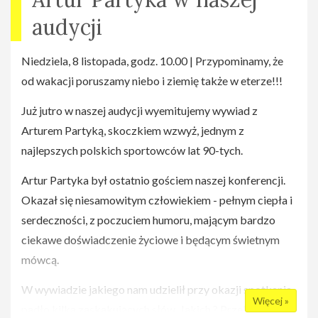
audycji
Niedziela, 8 listopada, godz. 10.00 | Przypominamy, że
od wakacji poruszamy niebo i ziemię także w eterze!!!
Już jutro w naszej audycji wyemitujemy wywiad z
Arturem Partyką, skoczkiem wzwyż, jednym z
najlepszych polskich sportowców lat 90-tych.
Artur Partyka był ostatnio gościem naszej konferencji.
Okazał się niesamowitym człowiekiem - pełnym ciepła i
serdeczności, z poczuciem humoru, mającym bardzo
ciekawe doświadczenie życiowe i będącym świetnym
mówcą.
W wywiadzie jakiego nam udzielił przy okazji spotkania,
Więcej »
padło kilka zaskakujących słów. Jakich ? Przekonasz się