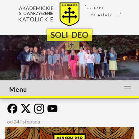
AKADEMICKIE
STOWARZYSZENIE
KATOLICKIE
SOLI DEO
Menu
Otwó
lub
zamk
menu
od 24 listopada