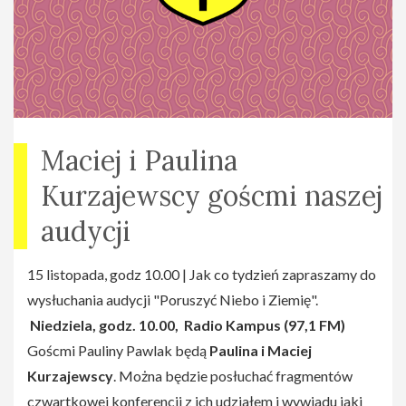
zawstydziła bobra i TurboDymoMana... my znamy
miliony bitów, przy których się świetnie bawimy i na
dodatek zawstydzamy podwójnie...bo nie
potrzebujemy dodatkowych% wspomagaczy! ... niech
się inni wstydzą...!:)
Jeśli chcesz dołączyć do naszego wesołego grona
Maciej i Paulina
organizatorów Najfajniejszych Solideowych imprez
Kurzajewscy goścmi naszej
napisz do nas: Czekamy właśnie na Ciebie!
audycji
UWAGA!!!
*Ze względu na zmiany w zarządzaniu
uczelnią zmieniły się także zasady wynajmu sali i
15 listopada, godz 10.00 | Jak co tydzień zapraszamy do
organizacji imprez, i musimy przed andrzejkami
wysłuchania audycji "Poruszyć Niebo i Ziemię".
przedstawić listę uczestników(do 18 listopada
Niedziela, godz. 10.00, Radio Kampus
(97,1 FM)
najpóźniej musi być już zaniesiona do Kanclerza
Goścmi Pauliny Pawlak będą
Paulina i Maciej
SGH).Prosimy więc wszystkich chętnych o
Kurzajewscy
. Można będzie posłuchać fragmentów
niezwłoczne zgłaszanie się mailowo na adres sekcji:
czwartkowej konferencji z ich udziałem i wywiadu jaki