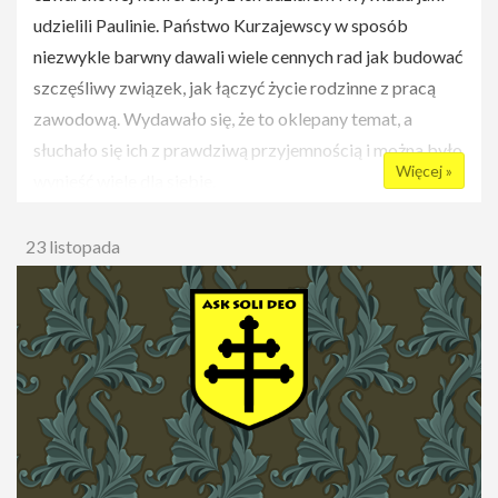
**
eeg.solideo@gmail.com
**
wpisując imię i
udzielili Paulinie. Państwo Kurzajewscy w sposób
nazwisko.*
& lt;/FONT>
niezwykle barwny dawali wiele cennych rad jak budować
szczęśliwy związek, jak łączyć życie rodzinne z pracą
zawodową. Wydawało się, że to oklepany temat, a
słuchało się ich z prawdziwą przyjemnością i można było
Więcej »
wynieść wiele dla siebie.
23 listopada