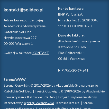
Konto bankowe:
kontakt@solideo.pl
BNP Paribas S.A.
Adres korespondencyjny:
Nr rachunku: 13 2030 0045
Akademickie Stowarzyszenie
1110 0000 0390 0920
Katolickie Soli Deo
Dane do faktury:
skrytka pocztowa 227
Akademickie Stowarzyszenie
00-001 Warszawa 1
Katolickie Soli Deo
...więcej w zakładce
KONTAKT
Plac Politechniki 1
00-661 Warszawa
NIP
: 951-20-69-241
Strona WWW:
Strona: Copyright © 2017-2026 by Akademickie Stowarzyszenie
Katolickie Soli Deo. | Treści: Copyright © 1989-2026 by Akademickie
Stowarzyszenie Katolickie Soli Deo. | Projekt i wykonanie strony
internetowej:
Jędrzej Lewandowski
i Karolina Kraska. | Strona
korzysta z Bootstrap, ikon social media
Simple Icons
i wzorów