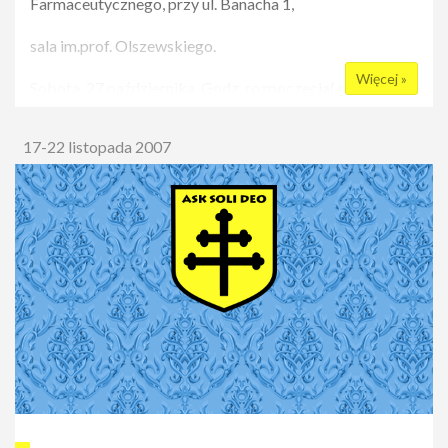
Farmaceutycznego, przy ul. Banacha 1,
sala im.prof. Olszewskiego.
Więcej »
Sobota, 27 października. Godz. rozpoczecia( start o
godz.) 9:30. Zakończenie przewidziane na godz. ok.12
17-22 listopada 2007
Rejestracja na stronie
www.dozrodla.pl