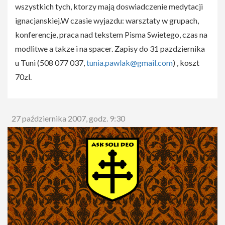
wszystkich tych, ktorzy mają doswiadczenie medytacji
ignacjanskiej.W czasie wyjazdu: warsztaty w grupach,
konferencje, praca nad tekstem Pisma Swietego, czas na
modlitwe a takze i na spacer. Zapisy do 31 pazdziernika
u Tuni (508 077 037,
tunia.pawlak@gmail.com
) , koszt
70zl.
27 października 2007, godz. 9:30