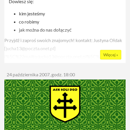
Dowiesz się:
kim jesteśmy
co robimy
jak można do nas dołączyć
Przyjdź i zaproś swoich znajomych! kontakt: Justyna Ołdak
[
jucha13@poczta.onet.pl
]
Więcej »
(%5C%22mailto:
jucha13@poczta.onet.pl
%5C%22), kom:
603 498 568
24 października 2007, godz. 18:00