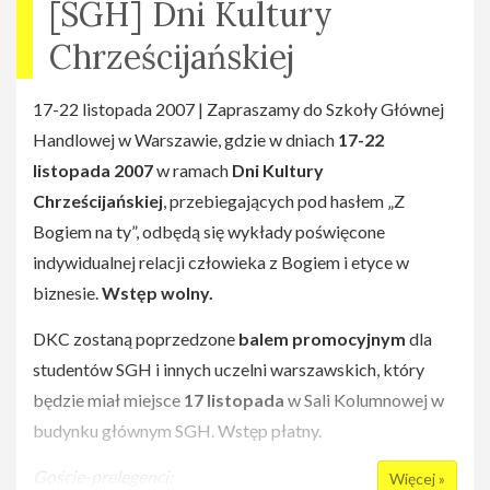
[SGH] Dni Kultury
Chrześcijańskiej
17-22 listopada 2007 | Zapraszamy do Szkoły Głównej
Handlowej w Warszawie, gdzie w dniach
17-22
listopada 2007
w ramach
Dni Kultury
Chrześcijańskiej
, przebiegających pod hasłem „Z
Bogiem na ty”, odbędą się wykłady poświęcone
indywidualnej relacji człowieka z Bogiem i etyce w
biznesie.
Wstęp wolny.
DKC zostaną poprzedzone
balem promocyjnym
dla
studentów SGH i innych uczelni warszawskich, który
będzie miał miejsce
17 listopada
w Sali Kolumnowej w
budynku głównym SGH. Wstęp płatny.
Goście-prelegenci:
Więcej »