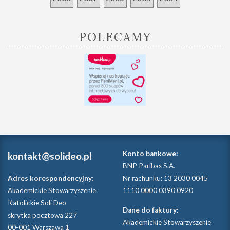
POLECAMY
Konto bankowe:
kontakt@solideo.pl
BNP Paribas S.A.
Adres korespondencyjny:
Nr rachunku: 13 2030 0045
Akademickie Stowarzyszenie
1110 0000 0390 0920
Katolickie Soli Deo
Dane do faktury:
skrytka pocztowa 227
Akademickie Stowarzyszenie
00-001 Warszawa 1