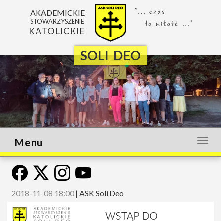
AKADEMICKIE
STOWARZYSZENIE
KATOLICKIE
SOLI DEO
Menu
Otwó
lub
zamk
menu
2018-11-08 18:00
|
ASK Soli Deo