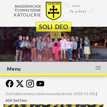
AKADEMICKIE
STOWARZYSZENIE
KATOLICKIE
SOLI DEO
Menu
Otwó
lub
zamk
menu
Dziś (data umieszczenia na nowej stronie: 2010-11-01)
|
ASK Soli Deo