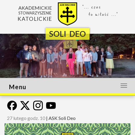
AKADEMICKIE
STOWARZYSZENIE
KATOLICKIE
SOLI DEO
Menu
Otwó
lub
zamk
menu
27 lutego godz. 10
|
ASK Soli Deo