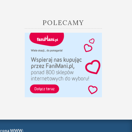
POLECAMY
trona WWW: