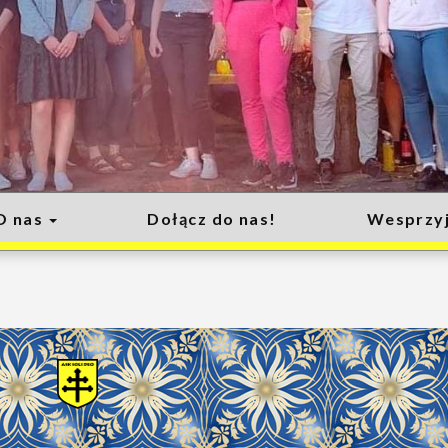
O nas
Dołącz do nas!
Wesprzyj