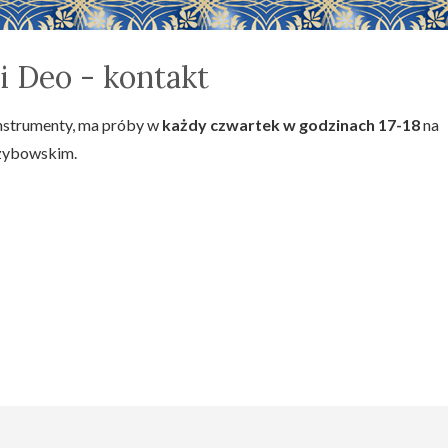
i Deo - kontakt
instrumenty, ma próby w
każdy czwartek w godzinach 17-18
na
rzybowskim.