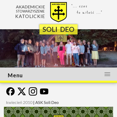
AKADEMICKIE
STOWARZYSZENIE
KATOLICKIE
SOLI DEO
Menu
Otwó
lub
zamk
menu
kwiecień 2010
|
ASK Soli Deo