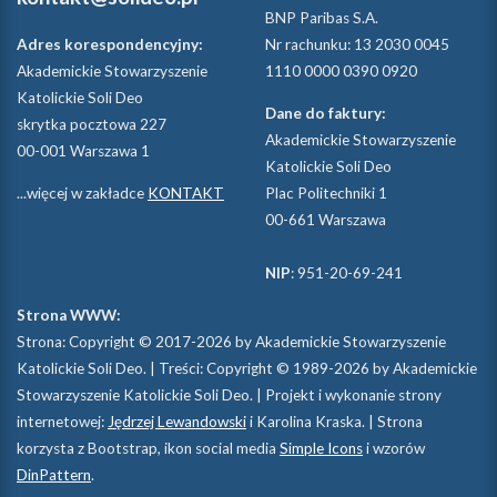
BNP Paribas S.A.
Adres korespondencyjny:
Nr rachunku: 13 2030 0045
Akademickie Stowarzyszenie
1110 0000 0390 0920
Katolickie Soli Deo
Dane do faktury:
skrytka pocztowa 227
Akademickie Stowarzyszenie
00-001 Warszawa 1
Katolickie Soli Deo
...więcej w zakładce
KONTAKT
Plac Politechniki 1
00-661 Warszawa
NIP
: 951-20-69-241
Strona WWW:
Strona: Copyright © 2017-2026 by Akademickie Stowarzyszenie
Katolickie Soli Deo. | Treści: Copyright © 1989-2026 by Akademickie
Stowarzyszenie Katolickie Soli Deo. | Projekt i wykonanie strony
internetowej:
Jędrzej Lewandowski
i Karolina Kraska. | Strona
korzysta z Bootstrap, ikon social media
Simple Icons
i wzorów
DinPattern
.