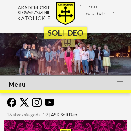
AKADEMICKIE
STOWARZYSZENIE
KATOLICKIE
SOLI DEO
Menu
Otwó
lub
zamk
menu
16 stycznia godz. 19
|
ASK Soli Deo