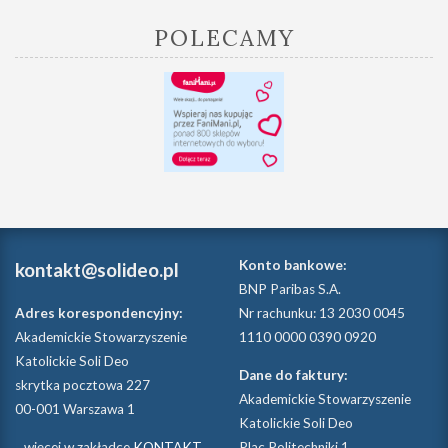
POLECAMY
Konto bankowe:
kontakt@solideo.pl
BNP Paribas S.A.
Adres korespondencyjny:
Nr rachunku: 13 2030 0045
Akademickie Stowarzyszenie
1110 0000 0390 0920
Katolickie Soli Deo
Dane do faktury:
skrytka pocztowa 227
Akademickie Stowarzyszenie
00-001 Warszawa 1
Katolickie Soli Deo
...więcej w zakładce
KONTAKT
Plac Politechniki 1