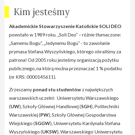
Kim jesteśmy
Akademickie Stowarzyszenie Katolickie SOLI DEO
powstało w 1989 roku. „Soli Deo” – różnie tłumaczone:
„Samemu Bogu”, „Jedynemu Bogu” - to zawołanie
prymasa
Stefana Wyszyńskiego, którego obraliśmy za
patrona! Od 2005 roku jesteśmy organizacją pożytku
publicznego, na którą można przeznaczać 1 % podatku
(nr KRS: 0000145611).
Zrzeszamy
ponad stu studentów
z największych
warszawskich uczelni: Uniwersytetu Warszawskiego
(
UW
), Szkoły Głównej Handlowej (
SGH
), Politechniki
Warszawskiej (
PW
), Szkoły Głównej Gospodarstwa
Wiejskiego (
SGGW
), Uniwersytetu Kardynała Stefana
Wyszyńskiego (
UKSW
), Warszawskiego Uniwersytetu