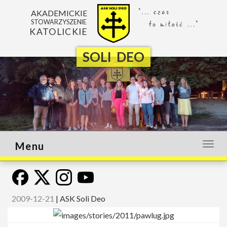
AKADEMICKIE
STOWARZYSZENIE
KATOLICKIE
SOLI DEO
Menu
Otwó
lub
zamk
menu
2009-12-21
|
ASK Soli Deo