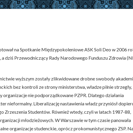
ygotował na Spotkanie Międzypokoleniowe ASK Soli Deo w 2006 r
Deo, a dziś Przewodniczący Rady Narodowego Funduszu Zdrowia (N
kolnictwie wyższym zostały zlikwidowane drobne swobody akademi
ch bez kontroli ze strony ministerstwa, władze pilnie strzegły,
lny organizacje nie podporządkowane PZPR. Dlatego działania
ter nieformalny. Liberalizację nastawienia władz przyniósł dopier
go Zrzeszenia Studentów. Również wtedy, czyli w latach 1987-88,
 organizacji młodzieżowych. W Warszawie w tym czasie panowała
galne organizacje studenckie, oprócz prokomunistycznego ZSP. N