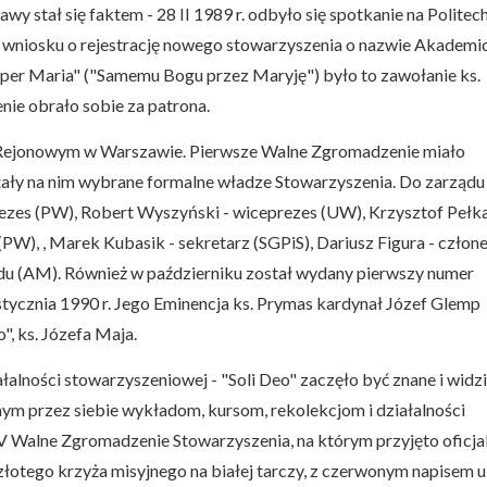
 stał się faktem - 28 II 1989 r. odbyło się spotkanie na Politec
u wniosku o rejestrację nowego stowarzyszenia o nazwie Akademi
o per Maria" ("Samemu Bogu przez Maryję") było to zawołanie ks.
ie obrało sobie za patrona.
ie Rejonowym w Warszawie. Pierwsze Walne Zgromadzenie miało
tały na nim wybrane formalne władze Stowarzyszenia. Do zarządu
rezes (PW), Robert Wyszyński - wiceprezes (UW), Krzysztof Pełka
PW), , Marek Kubasik - sekretarz (SGPiS), Dariusz Figura - człon
du (AM). Również w październiku został wydany pierwszy numer
stycznia 1990 r. Jego Eminencja ks. Prymas kardynał Józef Glemp
, ks. Józefa Maja.
ałalności stowarzyszeniowej - "Soli Deo" zaczęło być znane i widz
ym przez siebie wykładom, kursom, rekolekcjom i działalności
IV Walne Zgromadzenie Stowarzyszenia, na którym przyjęto oficja
złotego krzyża misyjnego na białej tarczy, z czerwonym napisem u