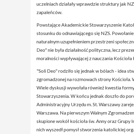
uczelniach działały wprawdzie struktury jak NZS
zapaleńców.
Powstające Akademickie Stowarzyszenie Katolic
stosunku do odnawiającego się NZS. Powołanie 
naturalnym uzupełnieniem przestrzeni społeczne
Deo" nie była działalność polityczna, lecz preze
moralności wypływającej z nauczania Kościoła 
"Soli Deo" rodziło się jednak w bólach - idea s
zgromadzonej na rozmowach strony Kościoła. 
Wiele dyskusji wywołała również kwestia formy
Stowarzyszenia. W końcu jednak doszło do poro
Administracyjny Urzędu m. St. Warszawy zarej
Warszawa. Na pierwszym Walnym Zgromadzeniu 
skupione wokół kościoła św. Anny oraz Grupy I
nich wyszedł pomysł stworzenia katolickiej or