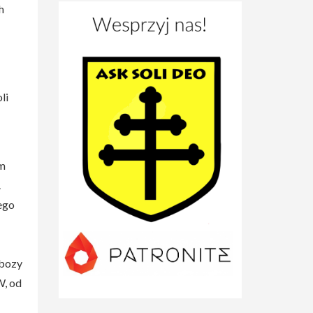
h
li
em
.
ego
obozy
W, od