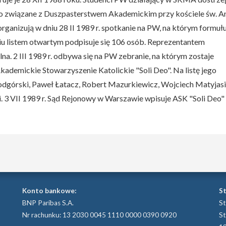
ko związane z Duszpasterstwem Akademickim przy kościele św. A
rganizują w dniu 28 II 1989 r. spotkanie na PW, na którym formuł
u listem otwartym podpisuje się 106 osób. Reprezentantem
na. 2 III 1989 r. odbywa się na PW zebranie, na którym zostaje
ademickie Stowarzyszenie Katolickie "Soli Deo". Na listę jego
r Podgórski, Paweł Łatacz, Robert Mazurkiewicz, Wojciech Matyjasi
. 3 VII 1989 r. Sąd Rejonowy w Warszawie wpisuje ASK "Soli Deo"
Konto bankowe:
S
BNP Paribas S.A.
St
Nr rachunku: 13 2030 0045 1110 0000 0390 0920
St