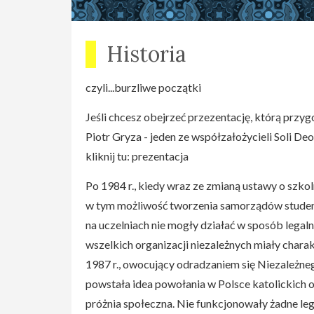
Historia
czyli...burzliwe początki
Jeśli chcesz obejrzeć przezentację, którą prz
Piotr Gryza - jeden ze współzałożycieli Soli 
kliknij tu: prezentacja
Po 1984 r., kiedy wraz ze zmianą ustawy o sz
w tym możliwość tworzenia samorządów studencki
na uczelniach nie mogły działać w sposób lega
wszelkich organizacji niezależnych miały charak
1987 r., owocujący odradzaniem się Niezależne
powstała idea powołania w Polsce katolickich
próżnia społeczna. Nie funkcjonowały żadne le