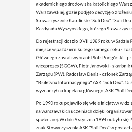
akademickiego środowiska katolickiego Warszawy
Warszawskiej, gdzie podjęto decyzję o złożeni
Stowarzyszenie Katolickie "Soli Deo". "Soli De
Kardynała Wyszyńskiego, którego Stowarzyszen
Do rejestracji doszło 3 VII 1989 roku w Sadz
miejsce w październiku tego samego roku - zos
Głównego zostali wybrani: Piotr Podgórski - p
wiceprezes (SGGW), Piotr Janowski - skarbnik (
Zarządu (PW), Radosław Denis - członek Zarzą
"Biuletynu Informacyjnego" ASK "Soli Deo". 15 
wyznaczył na kapelana głównego ,ASK "Soli Deo"
Po 1990 roku pojawiło się wiele inicjatyw w dzi
na warszawskich uczelniach dzięki organizowan
społecznej. W dniu 9 stycznia 1994 odbyło się 
znak Stowarzyszenia ASK "Soli Deo" w postaci 