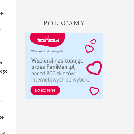
cja
POLECAMY
i
h
wego
i
ze
-
gają,