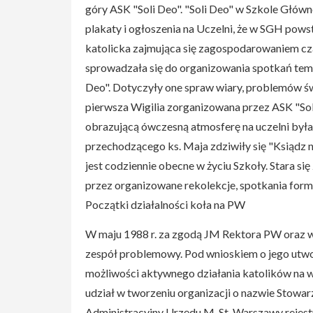
góry ASK "Soli Deo". "Soli Deo" w Szkole Głów
plakaty i ogłoszenia na Uczelni, że w SGH pows
katolicka zajmująca się zagospodarowaniem cz
sprowadzała się do organizowania spotkań tema
Deo". Dotyczyły one spraw wiary, problemów ś
pierwsza Wigilia zorganizowana przez ASK "Soli
obrazującą ówczesną atmosferę na uczelni była 
przechodzącego ks. Maja zdziwiły się "Ksiądz 
jest codziennie obecne w życiu Szkoły. Stara s
przez organizowane rekolekcje, spotkania form
Początki działalności koła na PW
W maju 1988 r. za zgodą JM Rektora PW oraz w
zespół problemowy. Pod wnioskiem o jego utwor
możliwości aktywnego działania katolików na 
udział w tworzeniu organizacji o nazwie Stowa
Administracyjny Urzędu M. St. Warszawy rejest