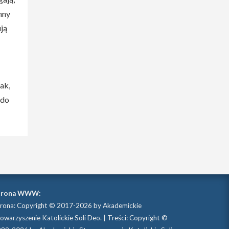
nny
ują
ak,
 do
trona WWW:
rona: Copyright © 2017-2026 by Akademickie
owarzyszenie Katolickie Soli Deo. | Treści: Copyright ©