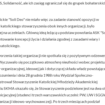
, Solidarność, ale ich zasięg ograniczał się do grupek bohaterskic
kie "Soli Deo" nie miało więc za zadanie stanowić opozycji w
katolickiego stowarzyszenia obok innych organizacji, było
j na uczelniach. Główną ideą leżącą u podstaw powołania ASK "So
ntowanie koncepcji życia i działania zgodnej z zasadami wiary i
katolickiego.
tworzenia takiej organizacji nie spotkała się z pozytywnym odzew
Wyczuwało się początkowo atmosferę nieufności wobec projektu
 organizacyjnej, ideowej jak i dotyczącej składu władz powstając
zumienia i dnia 28 grudnia 1988 roku Wydział Społeczno-
estrował Stowarzyszenie Katolickiej Młodzieży Akademickiej
SKMA okazało się, że Stowarzyszenie podzielone jest na dwa 
nicjacyjnej (studenci trzech warszawskich uczelni: PW, UW i SGG
ganizacji ideowo-wychowawczej). Po trzech miesiącach podział