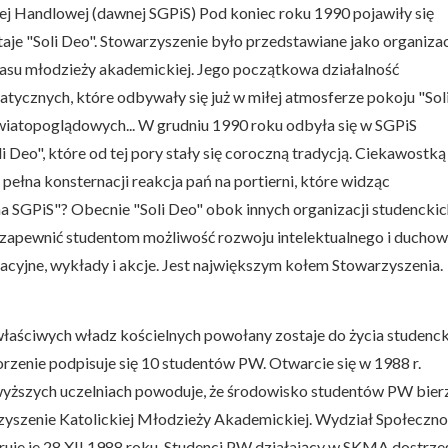
nej Handlowej (dawnej SGPiS) Pod koniec roku 1990 pojawiły się
taje "Soli Deo". Stowarzyszenie było przedstawiane jako organiza
asu młodzieży akademickiej. Jego początkowa działalność
tycznych, które odbywały się już w miłej atmosferze pokoju "Sol
wiatopoglądowych... W grudniu 1990 roku odbyła się w SGPiS
 Deo", które od tej pory stały się coroczną tradycją. Ciekawostką
pełna konsternacji reakcja pań na portierni, które widząc
na SGPiS"? Obecnie "Soli Deo" obok innych organizacji studenckic
ię zapewnić studentom możliwość rozwoju intelektualnego i ducho
acyjne, wykłady i akcje. Jest największym kołem Stowarzyszenia.
łaściwych władz kościelnych powołany zostaje do życia studenck
zenie podpisuje się 10 studentów PW. Otwarcie się w 1988 r.
wyższych uczelniach powoduje, że środowisko studentów PW bier
rzyszenie Katolickiej Młodzieży Akademickiej. Wydział Społeczno
ruje je 28 XII 1988 roku. Studenci PW działający w SKMA dostrze