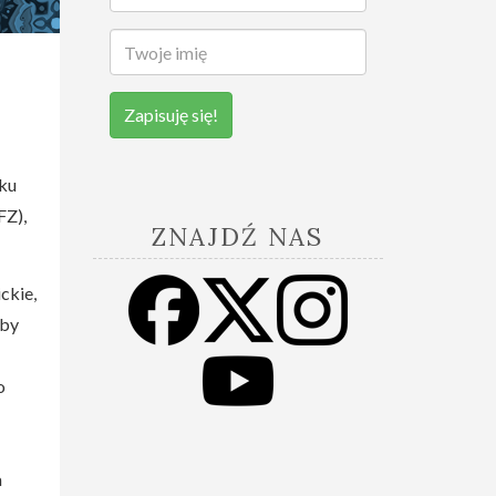
Zapisuję się!
oku
FZ),
ZNAJDŹ NAS
ckie,
 by
o
a