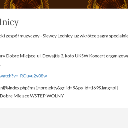
dnicy
cki zespół muzyczny - Siewcy Lednicy już wkrótce zagra specjalnie
ltury Dobre Miejsce, ul. Dewajtis 3, koło UKSW Koncert organizow
.
om/watch?v=_ROuvu2y08w
liknij%index.php?ms1=projekty&gr_id=9&ps_id=169&lang=pl]
ury Dobre Miejsce WSTĘP WOLNY