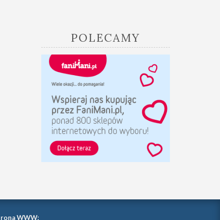
POLECAMY
trona WWW: