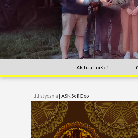
Aktualności
11 stycznia
|
ASK Soli Deo