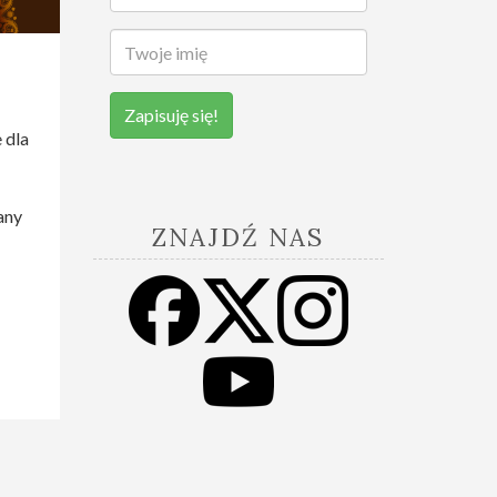
Zapisuję się!
 dla
any
ZNAJDŹ NAS