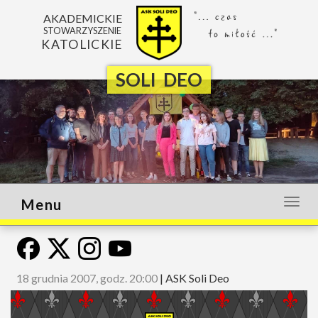
AKADEMICKIE
STOWARZYSZENIE
KATOLICKIE
SOLI DEO
Menu
Otwó
lub
zamk
menu
18 grudnia 2007, godz. 20:00
|
ASK Soli Deo