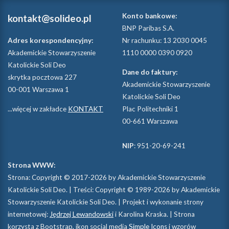
Konto bankowe:
kontakt@solideo.pl
BNP Paribas S.A.
Adres korespondencyjny:
Nr rachunku: 13 2030 0045
Akademickie Stowarzyszenie
1110 0000 0390 0920
Katolickie Soli Deo
Dane do faktury:
skrytka pocztowa 227
Akademickie Stowarzyszenie
00-001 Warszawa 1
Katolickie Soli Deo
...więcej w zakładce
KONTAKT
Plac Politechniki 1
00-661 Warszawa
NIP
: 951-20-69-241
Strona WWW:
Strona: Copyright © 2017-2026 by Akademickie Stowarzyszenie
Katolickie Soli Deo. | Treści: Copyright © 1989-2026 by Akademickie
Stowarzyszenie Katolickie Soli Deo. | Projekt i wykonanie strony
internetowej:
Jędrzej Lewandowski
i Karolina Kraska. | Strona
korzysta z Bootstrap, ikon social media
Simple Icons
i wzorów