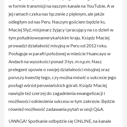
w formie transmisji na naszym kanale na YouTubie. A w
jej ramach czeka nas łączenie z pięknym, ale jakże
odległym od nas Peru. Naszym gościem będzie ks.
Maciej Słyż, misjonarz żyjący i pracujący na co dzień w
tym południowoamerykańskim kraju. Ksiądz Maciej
prowadzi działalność misyjną w Peru od 2012 roku.
Posługuje w parafii położonej w mieście Huancayo w
Andach na wysokości ponad 3 tys. m n.p.m. Nasz
prelegent opowie o swojej działalności misyjnej oraz
poruszy kwestię tego, czy można mówić o sukcesie jego
posługi wśród peruwiańskich górali. Ksiądz Maciej
nawiąże też szerzej do zagadnienia ewangelizacji i
możliwości odniesienia sukcesu w tym zakresie. Będzie
również możliwość zadawania pytań w sesji Q&A.
UWAGA! Spotkanie odbędzie się ONLINE, na kanale