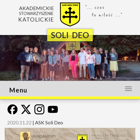
AKADEMICKIE
STOWARZYSZENIE
KATOLICKIE
SOLI DEO
Menu
Otwó
lub
zamk
menu
2020.11.22
|
ASK Soli Deo