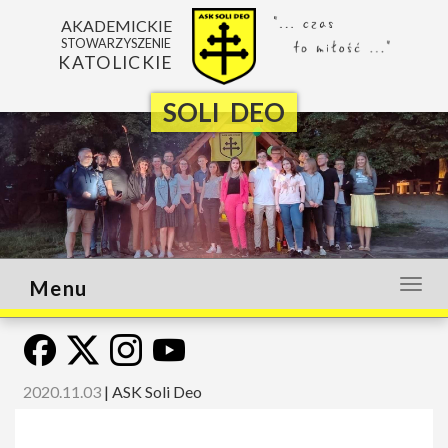
AKADEMICKIE
STOWARZYSZENIE
KATOLICKIE
SOLI DEO
Menu
Otwó
lub
zamk
menu
2020.11.03
|
ASK Soli Deo