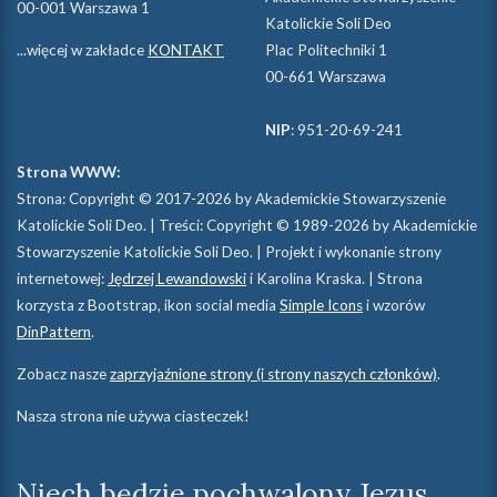
00-001 Warszawa 1
Katolickie Soli Deo
...więcej w zakładce
KONTAKT
Plac Politechniki 1
00-661 Warszawa
NIP
: 951-20-69-241
Strona WWW:
Strona: Copyright © 2017-2026 by Akademickie Stowarzyszenie
Katolickie Soli Deo. | Treści: Copyright © 1989-2026 by Akademickie
Stowarzyszenie Katolickie Soli Deo. | Projekt i wykonanie strony
internetowej:
Jędrzej Lewandowski
i Karolina Kraska. | Strona
korzysta z Bootstrap, ikon social media
Simple Icons
i wzorów
DinPattern
.
Zobacz nasze
zaprzyjaźnione strony (i strony naszych członków)
.
Nasza strona nie używa ciasteczek!
Niech będzie pochwalony Jezus