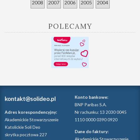
2008
2007
2006
2005
2004
POLECAMY
Konto bankowe:
kontakt@solideo.pl
BNP Paribas S.A.
Adres korespondencyjny:
Nr rachunku: 13 2030 0045
Akademickie Stowarzyszenie
1110 0000 0390 0920
Katolickie Soli Deo
Dane do faktury:
skrytka pocztowa 227
Akademickie Stowarzyszenie