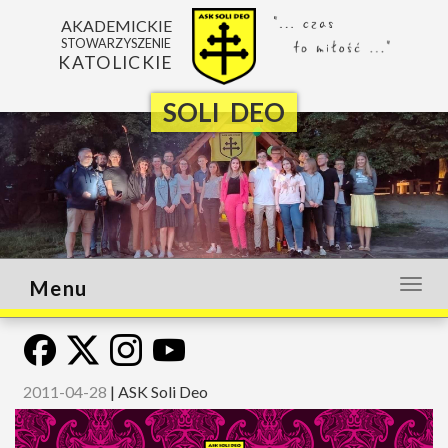
AKADEMICKIE
STOWARZYSZENIE
KATOLICKIE
SOLI DEO
Menu
Otwó
lub
zamk
menu
2011-04-28
|
ASK Soli Deo