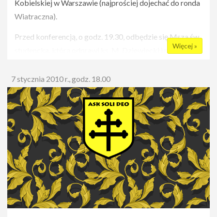
Kobielskiej w Warszawie (najprościej dojechać do ronda
Wiatraczna).
Przed konferencją, o godz. 19.30, odbędzie się Msza św.
Więcej »
studencka, którą odprawi ks. M. Dziewiecki i podczas
której wygłosi homilię.
7 stycznia 2010 r., godz. 18.00
Zapraszamy!