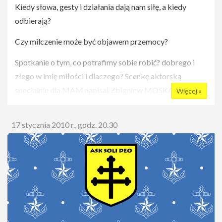
Kiedy słowa, gesty i działania dają nam siłę, a kiedy
odbierają?
Czy milczenie może być objawem przemocy?
Spotkanie o tym, co potrafimy sobie robić? dobrego i
złego w imię miłości i dlaczego? Scenkę aktorską
specjalnie dla MAM napisał Zbigniew MOSKAL.
Więcej »
Spotkanie prowadzi Mira JANKOWSKA Bilety w cenie
15 zł do nabycia WYŁĄCZNIE na GODZINĘ przed
17 stycznia 2010 r., godz. 20.30
rozpoczęciem widowiska przy sali teatralnej w Dobrym
Miejscu (będziemy wdzięczni za wcześniejsze
przybycie). Grupy prosimy zgłaszać pod nr tel. 692 513
538. Uwaga: KAŻDY Z NASZYCH WIDZÓW WEJDZIE
NA SALĘ!
13 stycznia, środa, 2010, godz. 19.00-21.45