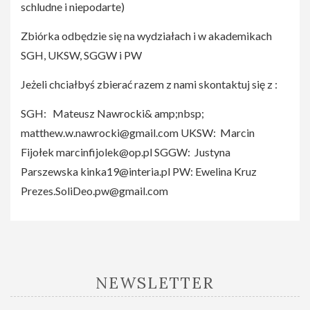
schludne i niepodarte)
Zbiórka odbędzie się na wydziałach i w akademikach
SGH, UKSW, SGGW i PW
Jeżeli chciałbyś zbierać razem z nami skontaktuj się z :
SGH: Mateusz Nawrocki& amp;nbsp;
matthew.w.nawrocki@gmail.com
UKSW: Marcin
Fijołek
marcinfijolek@op.pl
SGGW: Justyna
Parszewska
kinka19@interia.pl
PW: Ewelina Kruz
Prezes.SoliDeo.pw@gmail.com
NEWSLETTER