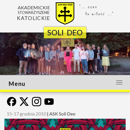
AKADEMICKIE
STOWARZYSZENIE
KATOLICKIE
SOLI DEO
Menu
Otwó
lub
zamk
menu
15-17 grudnia 2010
|
ASK Soli Deo