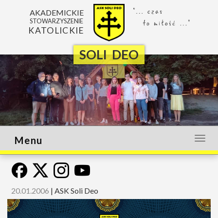
AKADEMICKIE
STOWARZYSZENIE
KATOLICKIE
SOLI DEO
Menu
Otwó
lub
zamk
menu
20.01.2006
|
ASK Soli Deo