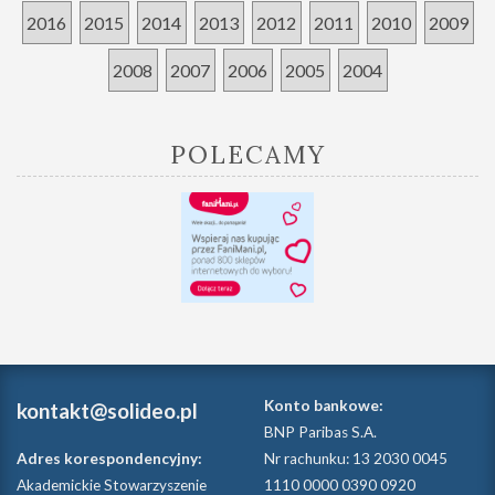
2016
2015
2014
2013
2012
2011
2010
2009
2008
2007
2006
2005
2004
POLECAMY
Konto bankowe:
kontakt@solideo.pl
BNP Paribas S.A.
Adres korespondencyjny:
Nr rachunku: 13 2030 0045
Akademickie Stowarzyszenie
1110 0000 0390 0920