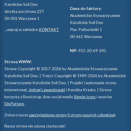
Katolickie Soli Deo
Dane do faktury:
skrytka pocztowa 227
Akademickie Stowarzyszenie
00-001 Warszawa 1
Katolickie Soli Deo
...więcej w zakładce
KONTAKT
Plac Politechniki 1
00-661 Warszawa
NIP
: 951-20-69-241
Strona WWW:
Strona: Copyright © 2017-2026 by Akademickie Stowarzyszenie
Katolickie Soli Deo. | Treści: Copyright © 1989-2026 by Akademickie
Stowarzyszenie Katolickie Soli Deo. | Projekt i wykonanie strony
internetowej:
Jędrzej Lewandowski
i Karolina Kraska. | Strona
korzysta z Bootstrap, ikon social media
Simple Icons
i wzorów
DinPattern
.
Zobacz nasze
zaprzyjaźnione strony (i strony naszych członków)
.
Nasza strona nie używa ciasteczek!