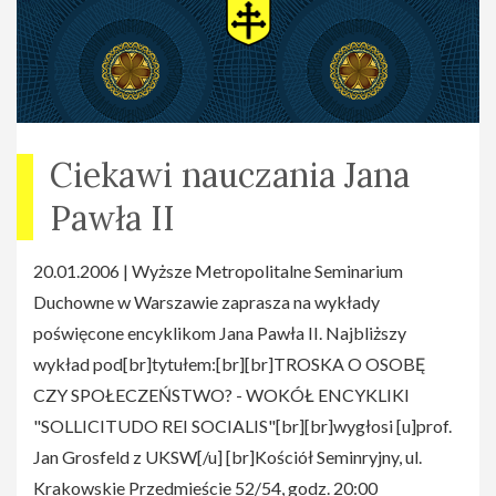
Ciekawi nauczania Jana
Pawła II
20.01.2006 | Wyższe Metropolitalne Seminarium
Duchowne w Warszawie zaprasza na wykłady
poświęcone encyklikom Jana Pawła II. Najbliższy
wykład pod[br]tytułem:[br][br]TROSKA O OSOBĘ
CZY SPOŁECZEŃSTWO? - WOKÓŁ ENCYKLIKI
"SOLLICITUDO REI SOCIALIS"[br][br]wygłosi [u]prof.
Jan Grosfeld z UKSW[/u] [br]Kościół Seminryjny, ul.
Krakowskie Przedmieście 52/54, godz. 20:00