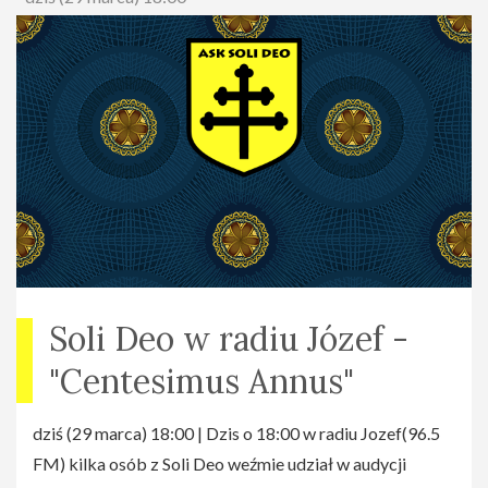
Soli Deo w radiu Józef -
"Centesimus Annus"
dziś (29 marca) 18:00 | Dzis o 18:00 w radiu Jozef(96.5
FM) kilka osób z Soli Deo weźmie udział w audycji