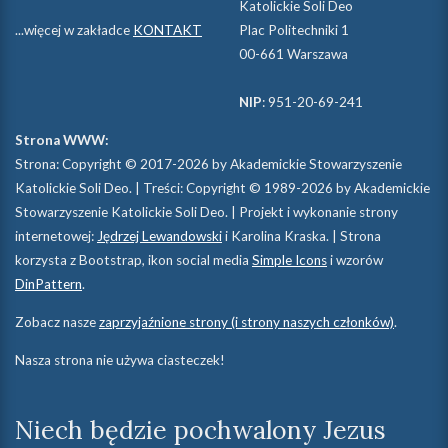
Katolickie Soli Deo
...więcej w zakładce
KONTAKT
Plac Politechniki 1
00-661 Warszawa
NIP
: 951-20-69-241
Strona WWW:
Strona: Copyright © 2017-2026 by Akademickie Stowarzyszenie
Katolickie Soli Deo. | Treści: Copyright © 1989-2026 by Akademickie
Stowarzyszenie Katolickie Soli Deo. | Projekt i wykonanie strony
internetowej:
Jędrzej Lewandowski
i Karolina Kraska. | Strona
korzysta z Bootstrap, ikon social media
Simple Icons
i wzorów
DinPattern
.
Zobacz nasze
zaprzyjaźnione strony (i strony naszych członków)
.
Nasza strona nie używa ciasteczek!
Niech będzie pochwalony Jezus