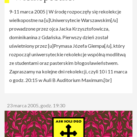
9-11 marca 2005 | W środę rozpoczęły się rekolekcje
wielkopostne na [u]Uniwersytecie Warszawskim[/u]
prowadzone przez ojca Jacka Krzysztofowicza,
dominikanina z Gdańska. Pierwszy dzień został
uświetniony przez [u]Prymasa Józefa Glempa[/u], który
rozpoczął uniwersyteckie rekolekcje wspólną modlitwą
ze studentami oraz pasterskim błogosławieństwem.
Zapraszamy na kolejne dni rekolekcji, czyli 10 i 11 marca
o godz. 20:15 w Auli B Auditorium Maximum.[br]
23 marca 2005, godz. 19:30