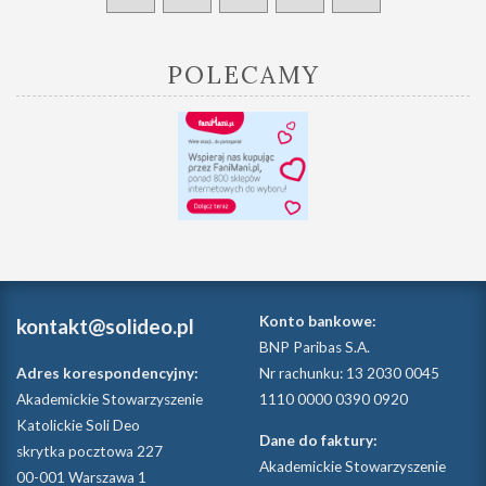
POLECAMY
Konto bankowe:
kontakt@solideo.pl
BNP Paribas S.A.
Adres korespondencyjny:
Nr rachunku: 13 2030 0045
Akademickie Stowarzyszenie
1110 0000 0390 0920
Katolickie Soli Deo
Dane do faktury:
skrytka pocztowa 227
Akademickie Stowarzyszenie
00-001 Warszawa 1