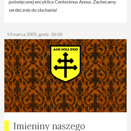
poświęconej encyklice Centesimus Annus. Zachecamy
serdecznie do sluchania!
19 marca 2005, godz. 18:00
Imieniny naszego