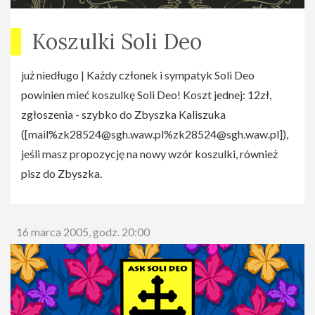
Koszulki Soli Deo
już niedługo | Każdy członek i sympatyk Soli Deo
powinien mieć koszulkę Soli Deo! Koszt jednej: 12zł,
zgłoszenia - szybko do Zbyszka Kaliszuka
([
mail%zk28524@sgh.waw.pl
%zk28524@sgh.waw.pl
]),
jeśli masz propozycję na nowy wzór koszulki, również
pisz do Zbyszka.
16 marca 2005, godz. 20:00