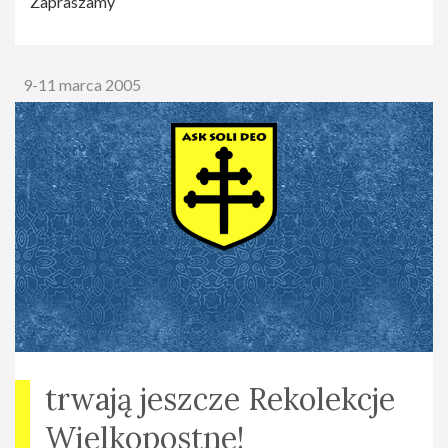
Zapraszamy
9-11 marca 2005
trwają jeszcze Rekolekcje
Wielkopostne!