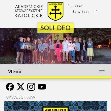
AKADEMICKIE
STOWARZYSZENIE
KATOLICKIE
SOLI DEO
Menu
Otwó
lub
zamk
menu
UKSW, SGH, UW