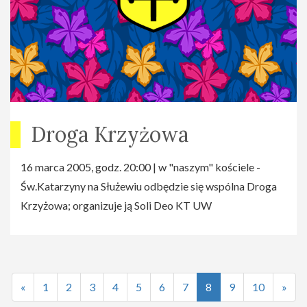
Droga Krzyżowa
16 marca 2005, godz. 20:00 | w "naszym" kościele -
Św.Katarzyny na Służewiu odbędzie się wspólna Droga
Krzyżowa; organizuje ją Soli Deo KT UW
«
1
2
3
4
5
6
7
8
9
10
»