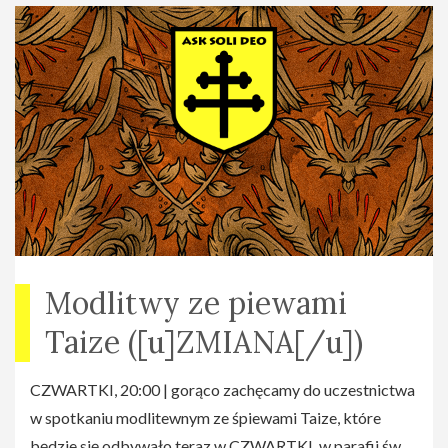
Modlitwy ze piewami
Taize ([u]ZMIANA[/u])
CZWARTKI, 20:00 | gorąco zachęcamy do uczestnictwa
w spotkaniu modlitewnym ze śpiewami Taize, które
będzie się odbywało teraz w CZWARTKI, w parafii św.