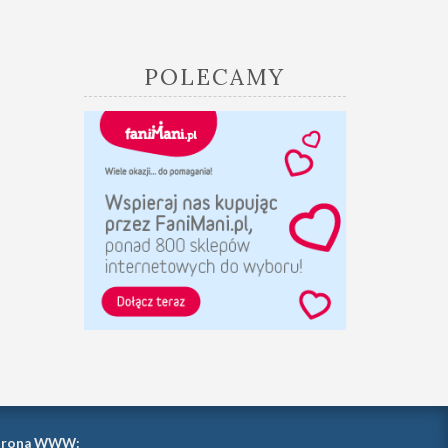
POLECAMY
trona WWW: