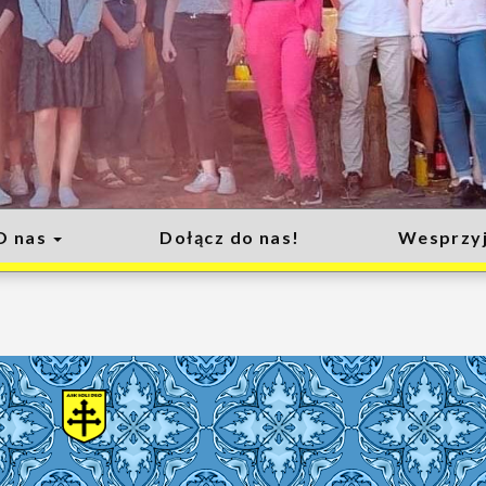
O nas
Dołącz do nas!
Wesprzyj