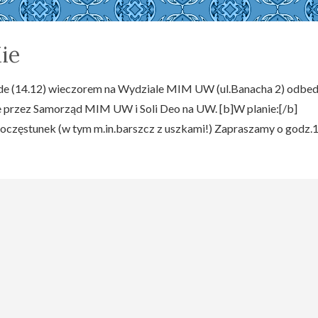
ie
rode (14.12) wieczorem na Wydziale MIM UW (ul.Banacha 2) odbed
e przez Samorząd MIM UW i Soli Deo na UW. [b]W planie:[/b]
 poczęstunek (w tym m.in.barszcz z uszkami!) Zapraszamy o godz.