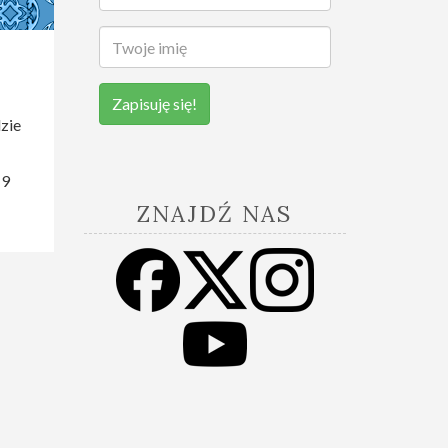
Zapisuję się!
zie
19
ZNAJDŹ NAS