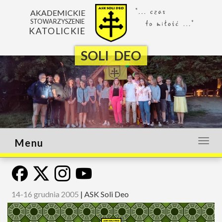
AKADEMICKIE
STOWARZYSZENIE
KATOLICKIE
SOLI DEO
Menu
Otwó
lub
zamk
menu
14-16 grudnia 2005
|
ASK Soli Deo