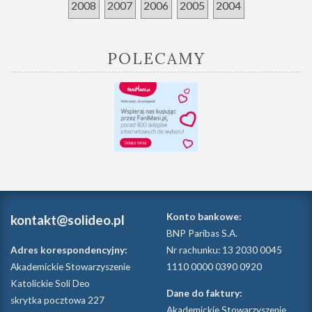
2008
2007
2006
2005
2004
POLECAMY
Konto bankowe:
kontakt@solideo.pl
BNP Paribas S.A.
Adres korespondencyjny:
Nr rachunku: 13 2030 0045
Akademickie Stowarzyszenie
1110 0000 0390 0920
Katolickie Soli Deo
Dane do faktury:
skrytka pocztowa 227
Akademickie Stowarzyszenie