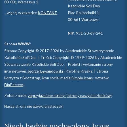
00-001 Warszawa 1
Katolickie Soli Deo
...więcej w zakładce
KONTAKT
Plac Politechniki 1
00-661 Warszawa
NIP
: 951-20-69-241
Strona WWW:
Strona: Copyright © 2017-2026 by Akademickie Stowarzyszenie
Katolickie Soli Deo. | Treści: Copyright © 1989-2026 by Akademickie
Stowarzyszenie Katolickie Soli Deo. | Projekt i wykonanie strony
internetowej:
Jędrzej Lewandowski
i Karolina Kraska. | Strona
korzysta z Bootstrap, ikon social media
Simple Icons
i wzorów
DinPattern
.
Zobacz nasze
zaprzyjaźnione strony (i strony naszych członków)
.
Nasza strona nie używa ciasteczek!
Niech będzie pochwalony Jezus